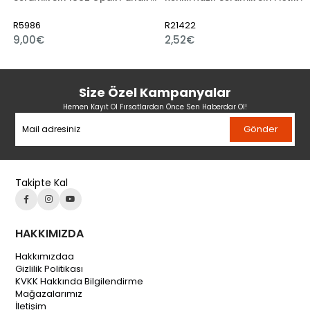
R5986
R21422
9,00€
2,52€
Size Özel Kampanyalar
Hemen Kayıt Ol Fırsatlardan Önce Sen Haberdar Ol!
Gönder
Takipte Kal
HAKKIMIZDA
Hakkımızdaa
Gizlilik Politikası
KVKK Hakkında Bilgilendirme
Mağazalarımız
İletişim