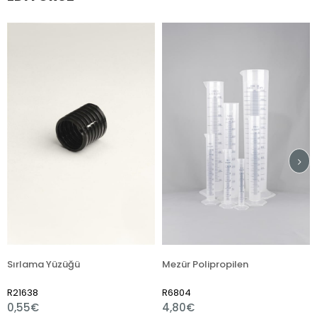
ma Yüzüğü
Mezür Polipropilen
8
R6804
R7510
€
4,80€
1,80€