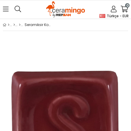
0
Türkçe - EUR
Seramiksir Koyu Kırmızı 175 Gr TRS 101