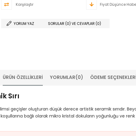
Karşılaştır
Fiyat Düşünce Habe
YORUM YAZ
SORULAR (0) VE CEVAPLAR (0)
ÜRÜN ÖZELLIKLERI
YORUMLAR
(0)
ÖDEME SEÇENEKLER
k Sırı
imsi geçişler oluşturan düşük derece artistik seramik sırrıdır. Bey
şullarına bağlı olarak mikro kristal dokuların yoğunluğu ve renk deri