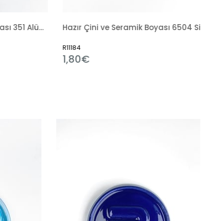
Hazır Çini ve Seramik Boyası 6504 Siyah Tahrir
Sırlama Fırçası
84
R7238
80€
3,31€