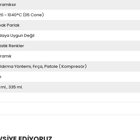
ramiksır
20 ~ 1040°C (05 Cone)
ak Parlak
daya Uygun Değil
tistik Renkler
ramik
ldırma Yöntemi
Fırça
Pistole ( Kompresör)
ı
 ml.
335 ml.
VSIYE EDIYORUZ