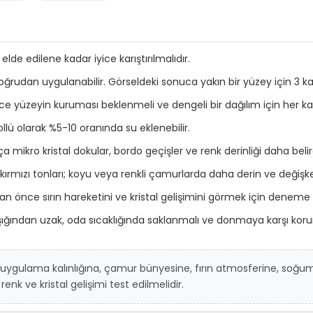
e edilene kadar iyice karıştırılmalıdır.
oğrudan uygulanabilir. Görseldeki sonuca yakın bir yüzey için 3 ka
 yüzeyin kuruması beklenmeli ve dengeli bir dağılım için her kat 
ü olarak %5-10 oranında su eklenebilir.
a mikro kristal dokular, bordo geçişler ve renk derinliği daha belirg
rmızı tonları; koyu veya renkli çamurlarda daha derin ve değişken
an önce sırın hareketini ve kristal gelişimini görmek için deneme p
şığından uzak, oda sıcaklığında saklanmalı ve donmaya karşı koru
ü uygulama kalınlığına, çamur bünyesine, fırın atmosferine, soğum
k ve kristal gelişimi test edilmelidir.