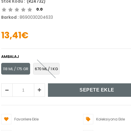
(R24732)
0.0
Barkod
:
8690030204633
13,41€
AMBALAJ
118 ML / 175 GR
670 ML / 1 KG
Favorilere Ekle
Koleksiyona Ekle