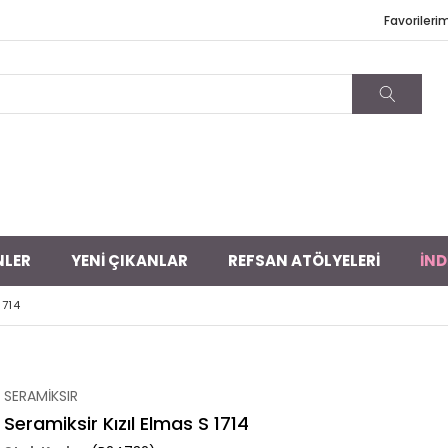
Favorileri
NLER
YENİ ÇIKANLAR
REFSAN ATÖLYELERİ
İND
1714
SERAMİKSIR
Seramiksir Kızıl Elmas S 1714