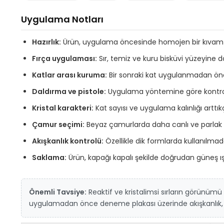
Uygulama Notları
Hazırlık:
Ürün, uygulama öncesinde homojen bir kıvam eld
Fırça uygulaması:
Sır, temiz ve kuru bisküvi yüzeyine d
Katlar arası kuruma:
Bir sonraki kat uygulanmadan önce
Daldırma ve pistole:
Uygulama yöntemine göre kontroll
Kristal karakteri:
Kat sayısı ve uygulama kalınlığı arttıkç
Çamur seçimi:
Beyaz çamurlarda daha canlı ve parlak kı
Akışkanlık kontrolü:
Özellikle dik formlarda kullanılmad
Saklama:
Ürün, kapağı kapalı şekilde doğrudan güneş ı
Önemli Tavsiye:
Reaktif ve kristalimsi sırların görünüm
uygulamadan önce deneme plakası üzerinde akışkanlık, ren