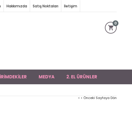
m
Hakkımızda
Satış Noktaları
İletişim
0
İRİMDEKİLER
MEDYA
2. EL ÜRÜNLER
< < Önceki Sayfaya Dön