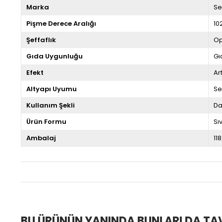
Marka
Se
Pişme Derece Aralığı
10
Şeffaflık
Op
Gıda Uygunluğu
Gı
Efekt
Ar
Altyapı Uyumu
Se
Kullanım Şekli
Da
Ürün Formu
Sıv
Ambalaj
118
BU ÜRÜNÜN YANINDA BUNLARI DA TA