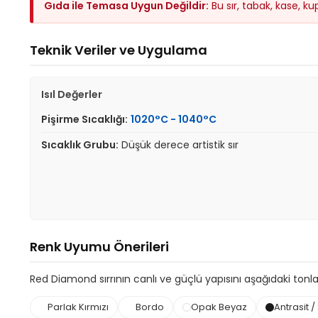
Gıda ile Temasa Uygun Değildir:
Bu sır, tabak, kase, k
Teknik Veriler ve Uygulama
Isıl Değerler
Pişirme Sıcaklığı:
1020°C - 1040°C
Sıcaklık Grubu:
Düşük derece artistik sır
Renk Uyumu Önerileri
Red Diamond sırrının canlı ve güçlü yapısını aşağıdaki tonlarla
Parlak Kırmızı
Bordo
Opak Beyaz
Antrasit /