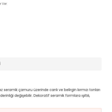
r Ver
I
az seramik çamuru üzerinde canlı ve belirgin kırmızı tonları
nliği değişebilir. Dekoratif seramik formlara ışıltılı,