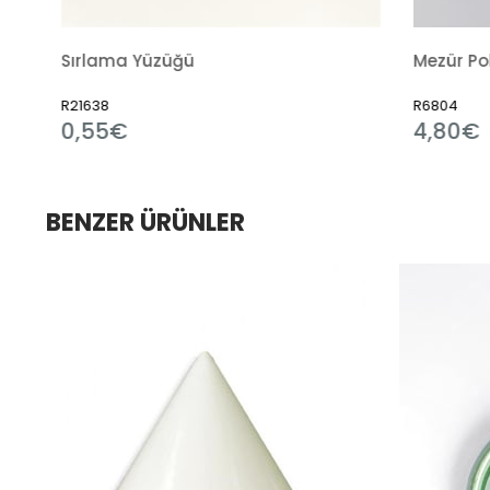
üğü
Mezür Polipropilen
R6804
4,80€
BENZER ÜRÜNLER
im
dirim