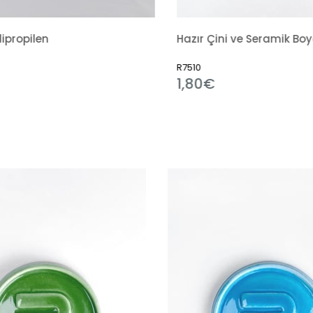
Hazır Çini ve Seramik Boyası 351 Alümina Mavi
R7510
R111
1,80€
1,