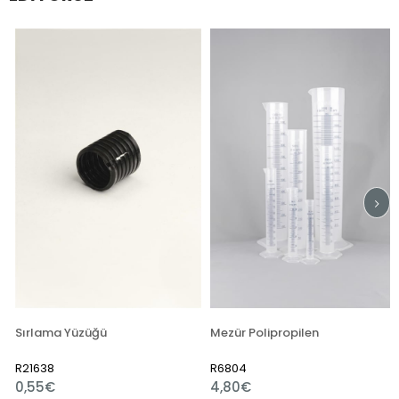
Sırlama Yüzüğü
Mezür Polipropilen
R21638
R6804
0,55€
4,80€