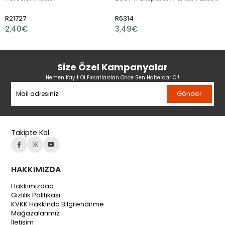
R6314
R6347
3,49€
4,80€
Size Özel Kampanyalar
Hemen Kayıt Ol Fırsatlardan Önce Sen Haberdar Ol!
Gönder
Takipte Kal
HAKKIMIZDA
Hakkımızdaa
Gizlilik Politikası
KVKK Hakkında Bilgilendirme
Mağazalarımız
İletişim