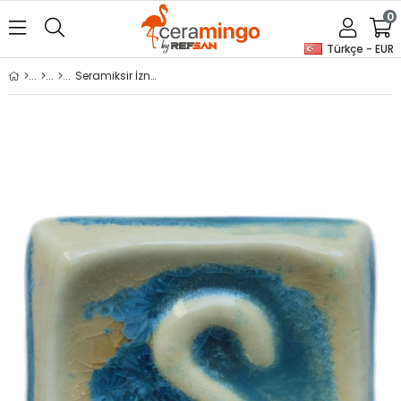
0
Türkçe - EUR
Seramiksir İznik 175 Gr SP 1560