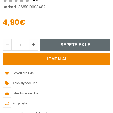
Barkod
:
8681910698482
4,90€
Favorilere Ekle
Koleksiyona Ekle
İstek Listeme Ekle
Karşılaştır