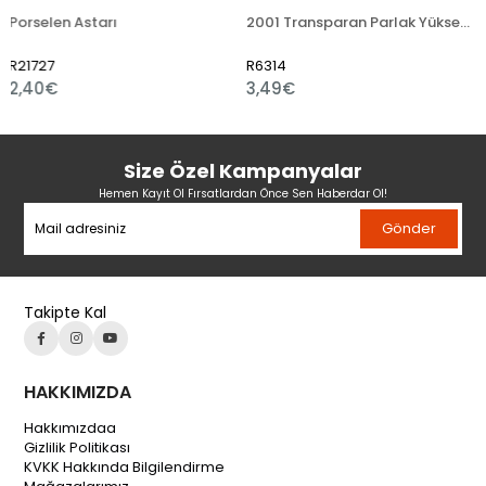
Astarı
2001 Transparan Parlak Yüksek Derece Sır Hazır Sıvı
Yüksek Der
R6314
R6347
3,49€
4,80€
Size Özel Kampanyalar
Hemen Kayıt Ol Fırsatlardan Önce Sen Haberdar Ol!
Gönder
Takipte Kal
HAKKIMIZDA
Hakkımızdaa
Gizlilik Politikası
KVKK Hakkında Bilgilendirme