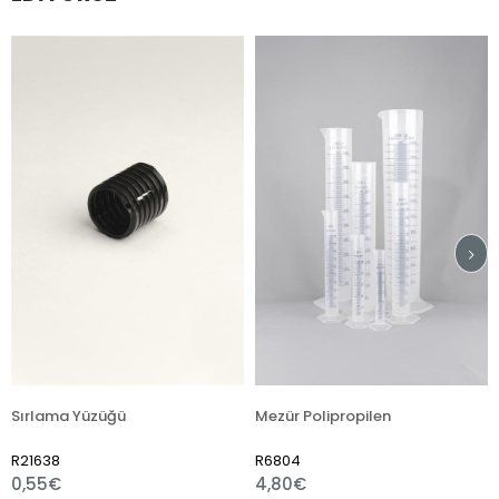
rlama Yüzüğü
Mezür Polipropilen
1638
R6804
R751
55€
4,80€
1,8