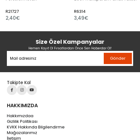
R21727
R6314
2,40€
3,49€
Size Özel Kampanyalar
Hemen Kayıt Ol Fırsatlardan Önce Sen Haberdar Ol!
Gönder
Takipte Kal
HAKKIMIZDA
Hakkımızdaa
Gizlilik Politikası
KVKK Hakkında Bilgilendirme
Mağazalarımız
İletişim