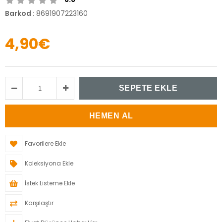
Barkod
:
8691907223160
4,90€
Favorilere Ekle
Koleksiyona Ekle
İstek Listeme Ekle
Karşılaştır