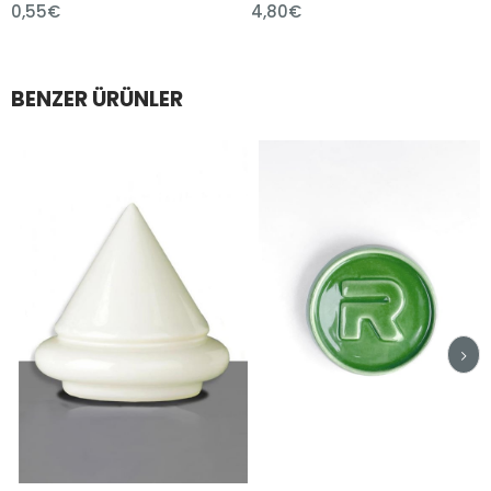
4,80€
1,80€
BENZER ÜRÜNLER
im
irim