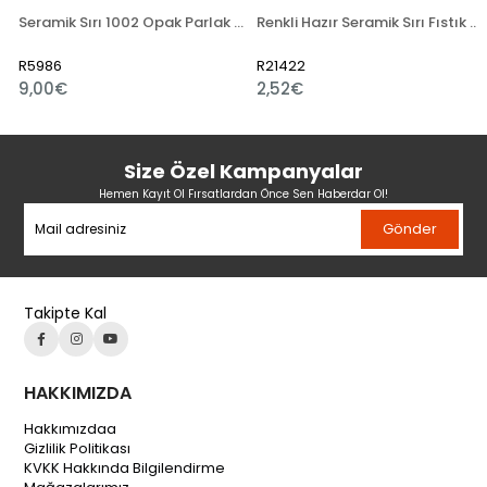
Seramik Sırı 1002 Opak Parlak Toz
Renkli Hazır Seramik Sırı Fıstık Yeşili 521-5
R5986
R21422
9,00€
2,52€
Size Özel Kampanyalar
Hemen Kayıt Ol Fırsatlardan Önce Sen Haberdar Ol!
Gönder
Takipte Kal
HAKKIMIZDA
Hakkımızdaa
Gizlilik Politikası
KVKK Hakkında Bilgilendirme