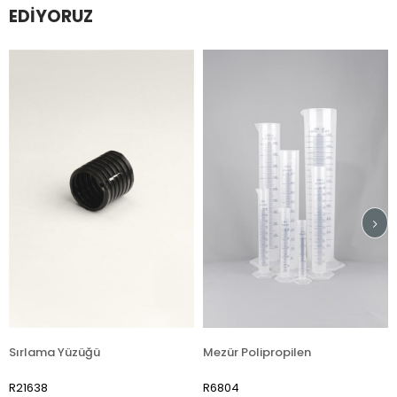
EDIYORUZ
a Yüzüğü
Mezür Polipropilen
R6804
R7510