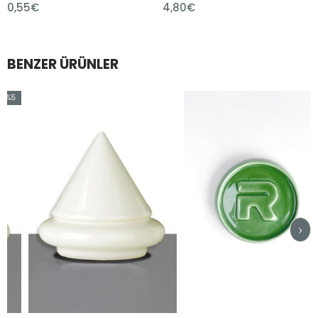
4,80€
1,80€
BENZER ÜRÜNLER
rim
dirim