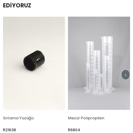
EDIYORUZ
 Yüzüğü
Mezür Polipropilen
R6804
R7510