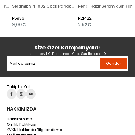
Transparan Parlak Toz
Seramik Sırı 1002 Opak Parlak Toz
Renkli Hazır Seramik Sırı Fıstık Yeşili 521-5
R5986
R21422
9,00€
2,52€
Size Özel Kampanyalar
Hemen Kayıt Ol Fırsatlardan Önce Sen Haberdar Ol!
Gönder
Takipte Kal
HAKKIMIZDA
Hakkımızdaa
Gizlilik Politikası
KVKK Hakkında Bilgilendirme