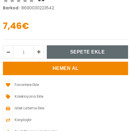
Barkod
:
8690030223542
7,46€
Favorilere Ekle
Koleksiyona Ekle
İstek Listeme Ekle
Karşılaştır