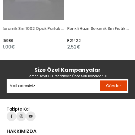
Seramik Sırı 1002 Opak Parlak Toz
Renkli Hazır Seramik Sırı Fıstık Yeşili 521-5
R21422
R21421
2,52€
2,40€
Size Özel Kampanyalar
Hemen Kayıt Ol Fırsatlardan Önce Sen Haberdar Ol!
Gönder
Takipte Kal
HAKKIMIZDA