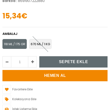
Barkod
:
8691907222880
15,34€
AMBALAJ
118 ML / 175 GR
670 ML / 1 KG
Favorilere Ekle
Koleksiyona Ekle
İstek Listeme Ekle