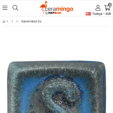
0
Türkçe - EUR
Seramiksir Eskitme Turkuaz S 1018