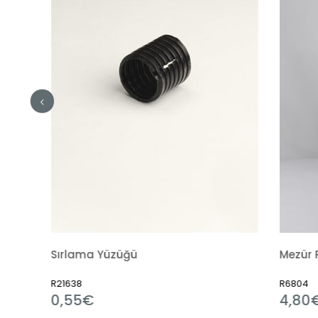
ama Yüzüğü
Mezür Polipropilen
8
R6804
5€
4,80€