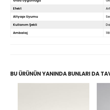
Gıda Uygunluğu
Gı
Efekt
Ar
Altyapı Uyumu
Se
Kullanım Şekli
Da
Ambalaj
118
BU ÜRÜNÜN YANINDA BUNLARI DA TA