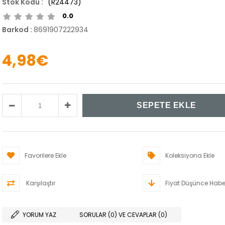
(R24473)
0.0
Barkod
:
8691907222934
4,98€
Favorilere Ekle
Koleksiyona Ekle
Karşılaştır
Fiyat Düşünce Habe
YORUM YAZ
SORULAR (0) VE CEVAPLAR (0)