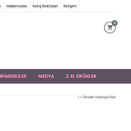
m
Hakkımızda
Satış Noktaları
İletişim
0
İRİMDEKİLER
MEDYA
2. EL ÜRÜNLER
< < Önceki Sayfaya Dön