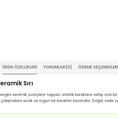
ÜRÜN ÖZELLIKLERI
YORUMLAR
(0)
ÖDEME SEÇENEKLER
Seramik Sırı
rengini seramik yüzeylere taşıyan, artistik karaktere sahip özel b
 çalışmalara sıcak ve özgün bir karakter kazandırır. Doğal, sade 