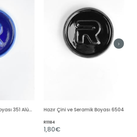
Hazır Çini ve Seramik Boyası 6504 Siyah Tahrir
Sırlama Fırç
R11184
R7238
1,80€
3,31€