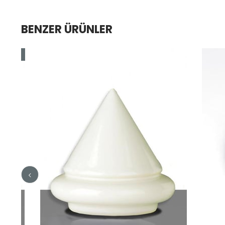
BENZER ÜRÜNLER
im
dirim