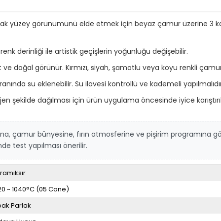
arlak yüzey görünümünü elde etmek için beyaz çamur üzerine 3 ka
enk derinliği ile artistik geçişlerin yoğunluğu değişebilir.
doğal görünür. Kırmızı, siyah, şamotlu veya koyu renkli çamurlar
nda su eklenebilir. Su ilavesi kontrollü ve kademeli yapılmalıdır
en şekilde dağılması için ürün uygulama öncesinde iyice karıştırıl
na, çamur bünyesine, fırın atmosferine ve pişirim programına gör
 test yapılması önerilir.
ramiksır
20 ~ 1040°C (05 Cone)
ak Parlak