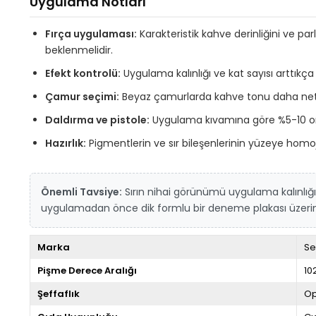
Uygulama Notları
Fırça uygulaması:
Karakteristik kahve derinliğini ve p
beklenmelidir.
Efekt kontrolü:
Uygulama kalınlığı ve kat sayısı arttıkça r
Çamur seçimi:
Beyaz çamurlarda kahve tonu daha net ve 
Daldırma ve pistole:
Uygulama kıvamına göre %5-10 oranı
Hazırlık:
Pigmentlerin ve sır bileşenlerinin yüzeye homoj
Önemli Tavsiye:
Sırın nihai görünümü uygulama kalınlığı
uygulamadan önce dik formlu bir deneme plakası üzerinde
Marka
Se
Pişme Derece Aralığı
10
Şeffaflık
Op