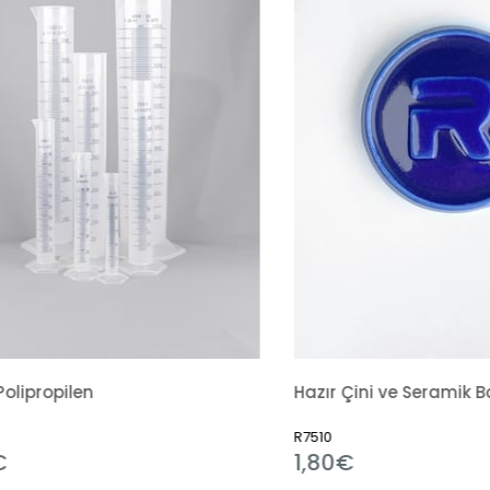
Hazır Çini ve Seramik Boyası 351 Alümina Mavi
R7510
1,80€