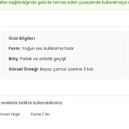
ulları sağlandığında gıda ile temas eden yüzeylerde kullanılmaya
Ürün Bilgileri
Form:
Yoğun sıvı, kullanıma hazır
Bitiş:
Parlak ve artistik geçişli
Görsel Örneği:
Beyaz çamur üzerine 3 kat
klerle birlikte kullanabilirsiniz:
rman Yeşili
Füme / Gri