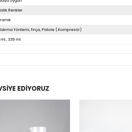
daya Uygun
tistik Renkler
ramik
ldırma Yöntemi
Fırça
Pistole ( Kompresör)
 ml.
335 ml.
VSIYE EDIYORUZ