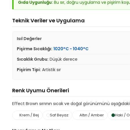
Gıda Uygunluğu:
Bu sır, doğru uygulama ve pişirim koş
Teknik Veriler ve Uygulama
Isıl Değerler
Pişirme Sıcaklığı:
1020°C - 1040°C
Sıcaklık Grubu:
Düşük derece
Pişirim Tipi:
Artistik sır
Renk Uyumu Önerileri
Effect Brown sırrının sıcak ve doğal görünümünü aşağıdaki ren
Krem / Bej
Saf Beyaz
Altın / Amber
Haki / O