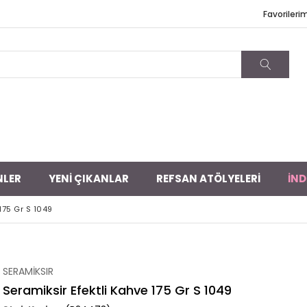
Favorileri
NLER
YENİ ÇIKANLAR
REFSAN ATÖLYELERİ
İND
175 Gr S 1049
SERAMİKSIR
Seramiksir Efektli Kahve 175 Gr S 1049