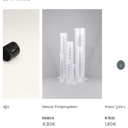
Mezür Polipropilen
R6804
R7510
4,80€
1,80€