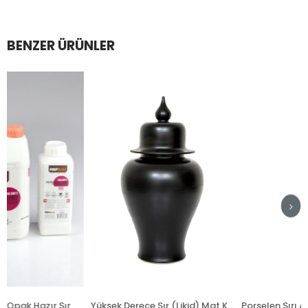
BENZER ÜRÜNLER
 Sır
Yüksek Derece Sır (Likid) Mat Kobalt Siyah 789