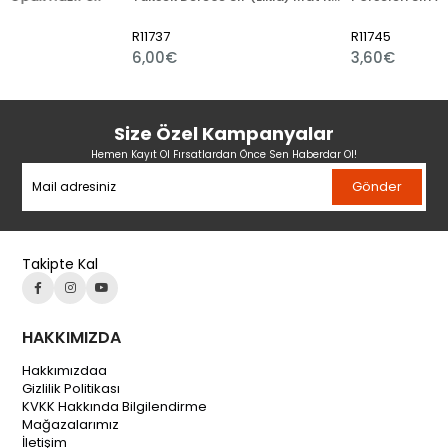
R11737
R11745
6,00€
3,60€
Size Özel Kampanyalar
Hemen Kayıt Ol Fırsatlardan Önce Sen Haberdar Ol!
Gönder
Takipte Kal
HAKKIMIZDA
Hakkımızdaa
Gizlilik Politikası
KVKK Hakkında Bilgilendirme
Mağazalarımız
İletişim