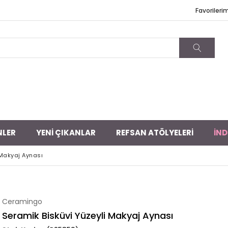
Favorileri
NLER
YENİ ÇIKANLAR
REFSAN ATÖLYELERİ
İND
 Makyaj Aynası
Ceramingo
Seramik Bisküvi Yüzeyli Makyaj Aynası