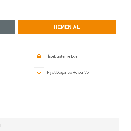
İstek Listeme Ekle
Fiyat Düşünce Haber Ver
I