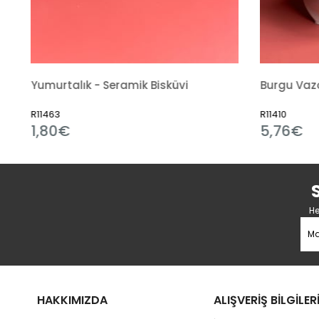
vi
Yumurtalık - Seramik Bisküvi
Burgu Vazo
R11463
R11410
1,80€
5,76€
He
HAKKIMIZDA
ALIŞVERİŞ BİLGİLER