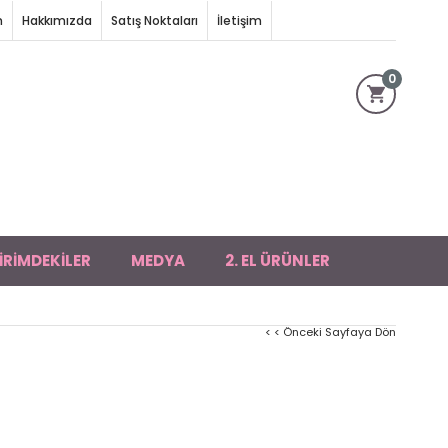
m
Hakkımızda
Satış Noktaları
İletişim
0
İRİMDEKİLER
MEDYA
2. EL ÜRÜNLER
< < Önceki Sayfaya Dön