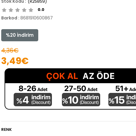
(R25859)
0.0
Barkod
:
8681910600867
%
20
İndirim
4,36€
3,49€
RENK