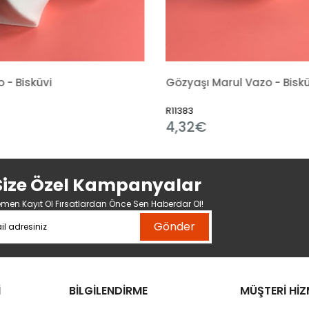
 - Bisküvi
Gözyaşı Marul Vazo - Biskü
R11383
4,32€
Size Özel Kampanyalar
men Kayıt Ol Fırsatlardan Önce Sen Haberdar Ol!
Gönder
İ
BİLGİLENDİRME
MÜŞTERİ HİZ