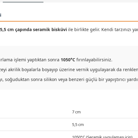
i
5,5 cm çapında seramik bisküvi
ile birlikte gelir. Kendi tarzınızı
sırlama işlemi yaptıktan sonra
1050°C
fırınlayabilirsiniz.
eyi akrilik boyalarla boyayıp üzerine vernik uygulayarak da renklend
soğuduktan sonra silikon veya benzeri güçlü bir yapıştırıcı yardım
7 cm
5,5 cm
1050°C (Seramik uygulaması için)