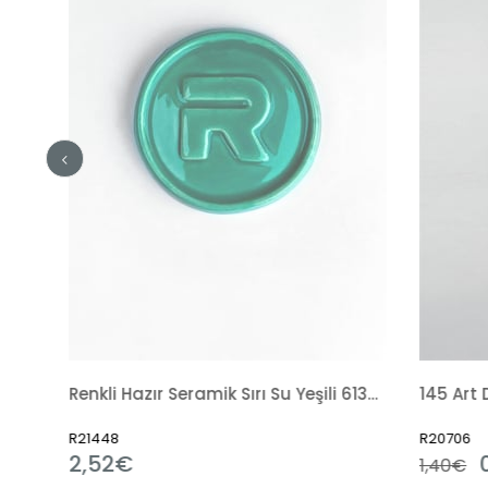
Renkli Hazır Seramik Sırı Su Yeşili 6135 (1050 °C)
145 Art Design Fırça
R20706
2€
0,65€
1,40€