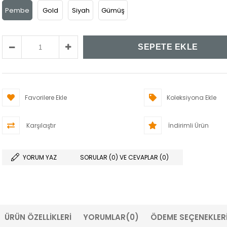
Pembe
Gold
Siyah
Gümüş
Favorilere Ekle
Koleksiyona Ekle
Karşılaştır
İndirimli Ürün
YORUM YAZ
SORULAR (0) VE CEVAPLAR (0)
ÜRÜN ÖZELLIKLERI
YORUMLAR
(0)
ÖDEME SEÇENEKLER