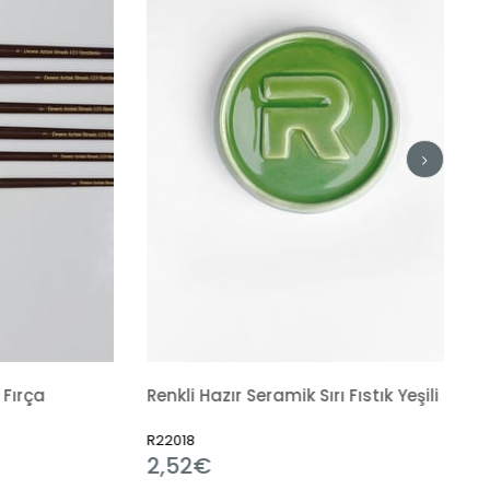
Renkli Hazır Seramik Sırı Fıstık Yeşili 6133
Renkli Hazır 
R22018
R21441
2,52€
2,40€