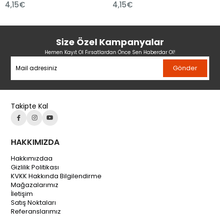
€
4,15€
4,56€
Size Özel Kampanyalar
Hemen Kayıt Ol Fırsatlardan Önce Sen Haberdar Ol!
Gönder
Takipte Kal
HAKKIMIZDA
Hakkımızdaa
Gizlilik Politikası
KVKK Hakkında Bilgilendirme
Mağazalarımız
İletişim
Satış Noktaları
Referanslarımız