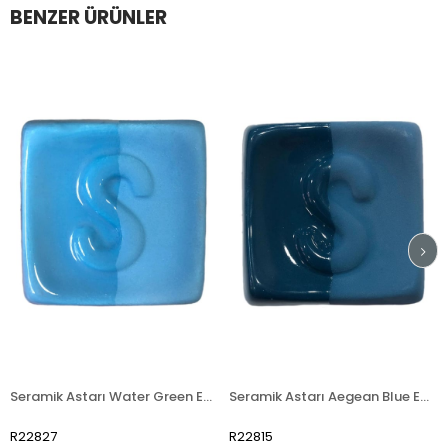
BENZER ÜRÜNLER
Seramik Astarı Water Green ENG 052
Seramik Astarı Aegean Blue ENG 013
27
R22815
R22817