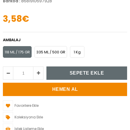
Barkod
:
8681910697928
3,58€
AMBALAJ
118 ML / 175 GR
335 ML / 500 GR
1 Kg
Favorilere Ekle
Koleksiyona Ekle
İstek Listeme Ekle