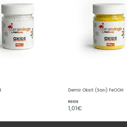
t
Demir Oksit (Sarı) FeOOH
R6109
1,01€