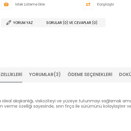
İstek Listeme Ekle
Karşılaştır
YORUM YAZ
SORULAR (0) VE CEVAPLAR (0)
ZELLIKLERI
YORUMLAR
(3)
ÖDEME SEÇENEKLERI
DOK
a ideal akışkanlığı, viskoziteyi ve yüzeye tutunmayı sağlamak amac
erme özelliği sayesinde, sırın fırça ile sürümünü kolaylaştırır 