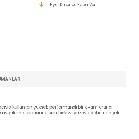
Fiyat Düşünce Haber Ver
ÜMANLAR
ıyla kullanılan yüksek performanslı bir kıvam artırıcı
ve uygulama esnasında sırın bisküvi yüzeye daha dengeli