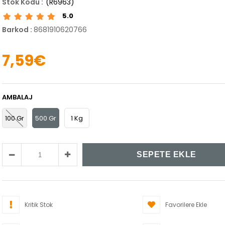
(R6963)
5.0
Barkod
:
8681910620766
7,59€
AMBALAJ
100 Gr
500 Gr
1 Kg
Kritik Stok
Favorilere Ekle