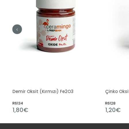
Demir Oksit (Kırmızı) Fe2O3
Çinko Oksi
R6134
R6128
1,80€
1,20€