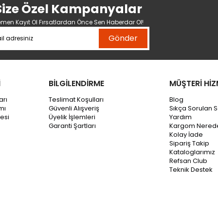
Size Özel Kampanyalar
men Kayıt Ol Fırsatlardan Önce Sen Haberdar Ol!
Gönder
İ
BİLGİLENDİRME
MÜŞTERİ HİZ
arı
Teslimat Koşulları
Blog
mı
Güvenli Alışveriş
Sıkça Sorulan S
esi
Üyelik İşlemleri
Yardım
Garanti Şartları
Kargom Nered
Kolay İade
Sipariş Takip
Kataloglarımız
Refsan Club
Teknik Destek