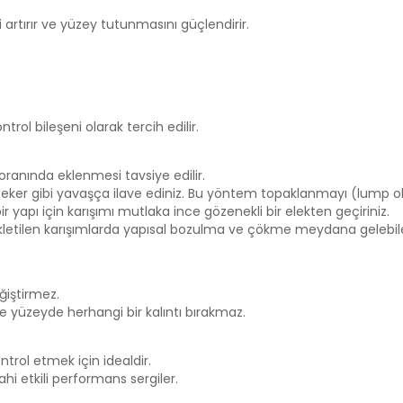
ni artırır ve yüzey tutunmasını güçlendirir.
ol bileşeni olarak tercih edilir.
 oranında eklenmesi tavsiye edilir.
 tuz eker gibi yavaşça ilave ediniz. Bu yöntem topaklanmayı (lump
 yapı için karışımı mutlaka ince gözenekli bir elekten geçiriniz.
Bekletilen karışımlarda yapısal bozulma ve çökme meydana gelebi
eğiştirmez.
yüzeyde herhangi bir kalıntı bırakmaz.
trol etmek için idealdir.
i etkili performans sergiler.