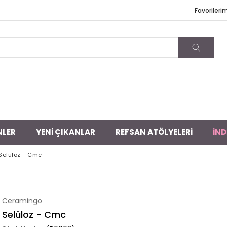
Favorileri
NLER
YENİ ÇIKANLAR
REFSAN ATÖLYELERİ
İND
Selüloz - Cmc
Ceramingo
Selüloz - Cmc