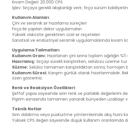
Kıvam Değeri: 20.000 CPS
İşlev: Sırçaya gerekli akışkanlığı verir, fırça sürüm kabiliyeti
Kullanım Alanları
Çini ve seramik sır hazırlama süreçleri
Fırça ile yapılan dekor uygulamaları
Yüksek viskozite gerektiren özel sır reçeteleri
Sanatsal ve endüstriyel seramik uygulamalarında kıvam kontr
Uygulama Talimatları
Kullanım Oranı:
Hazırlanan çini sırına toplam ağırlığın %1'i
Hazırlanış:
Sırçayı sürekli karıştırırken, selülozu üzerine
Süzme:
Selüloz tamamen karıştırıldıktan sonra, homojen bir
Kullanım Süresi:
Karışım günlük olarak hazırlanmalıdır. 
özen gösteriniz.
Renk ve Reaksiyon Özellikleri
Şeffaf yapısı sayesinde sırın renk ve parlaklık değerlerini d
Pişirim esnasında tamamen yanarak bünyeden uzaklaşır ve 
Teknik Notlar
Sırın daldırma veya püskürtme yöntemlerinde akış hızını kon
Yüksek CPS değeri sayesinde düşük kullanım oranlarında dah