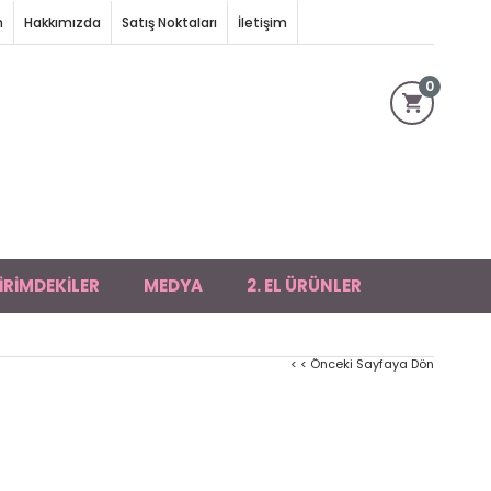
m
Hakkımızda
Satış Noktaları
İletişim
0
İRİMDEKİLER
MEDYA
2. EL ÜRÜNLER
< < Önceki Sayfaya Dön