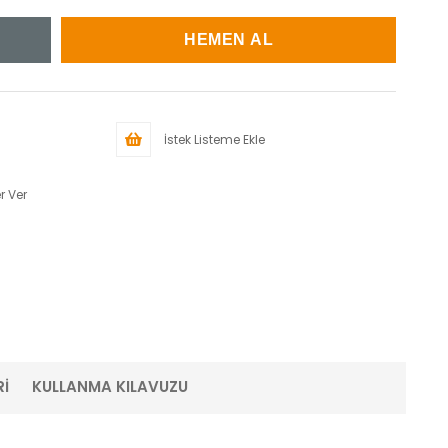
İstek Listeme Ekle
r Ver
İ
KULLANMA KILAVUZU