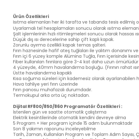
Ürün Özellikleri
Isıtma elemanları her iki tarafta ve tabanda tesis edilmiş 
Uyarlamalı tel hesaplamaları sonucu olarak ısıtma elemanl
Şalt işlemlerinin hızlı ritimleşmeleri sonucu olarak hassas ı
Düşük dış ısı derecelerine sahip çift kaplı kapak.
Zorunlu ayırma özellikli kapak temas şalteri.
Fırın haznesinde hafif ateş tuğlaları ile yalıtım donanımı ve
Fırın içi 6 yüzey komple Alümina Tuğla, Fırın içerisinde ke
Fiber kullanılan fırınlara göre 3-4 kat daha uzun ömürlüdür
4 yüzeyde, 40mm havalandırma boşluğu. (Fırının rahat ısın
Üstte havalandırma kapaklı
Kısa soğuma süreleri için kademesiz olarak ayarlanabilen 
Hava tahliye yeri fırın üzerinde
Fırın panosu muhafazalı durumdadır.
Termokupul arka orta üç noktadan.
Dijital RF800/850/860 Programatör Özellikleri :
İstenilen gün ve saatte otomatik çalıştırma
Elektrik kesintilerinde otomatik kendini devreye alma
5 Program + Her program içinde 15 adım bulunmaktadır
Son 8 yakımın raporunu inceleyebilme
Tarih, Zaman, Kullanılan Program ve Toplam Adım Sayısı, Ç