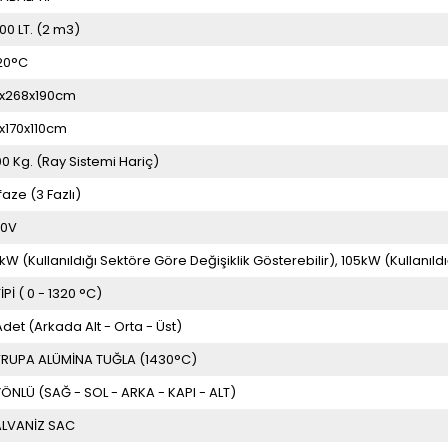
00 LT. (2 m3)
20°C
1x268x190cm
0x170x110cm
00 Kg. (Ray Sistemi Hariç)
ifaze (3 Fazlı)
00V
kW (Kullanıldığı Sektöre Göre Değişiklik Gösterebilir)
105kW (Kullanıldı
TİPİ ( 0 - 1320 °C)
Adet (Arkada Alt - Orta - Üst)
RUPA ALÜMİNA TUĞLA (1430°C)
YÖNLÜ (SAĞ - SOL - ARKA - KAPI - ALT)
LVANİZ SAC