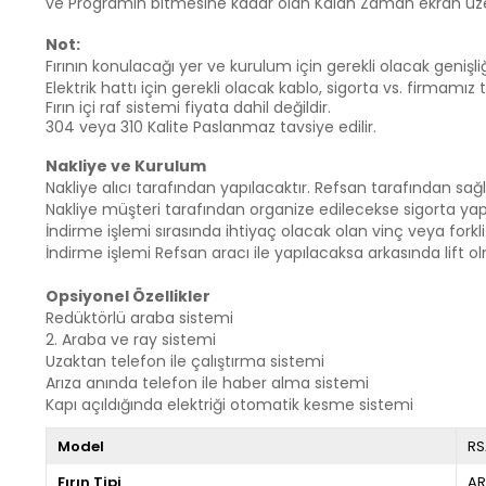
ve Programın bitmesine kadar olan Kalan Zaman ekran üze
Not:
Fırının konulacağı yer ve kurulum için gerekli olacak genişl
Elektrik hattı için gerekli olacak kablo, sigorta vs. firmamız 
Fırın içi raf sistemi fiyata dahil değildir.
304 veya 310 Kalite Paslanmaz tavsiye edilir.
Nakliye ve Kurulum
Nakliye alıcı tarafından yapılacaktır. Refsan tarafından sağla
Nakliye müşteri tarafından organize edilecekse sigorta yaptı
İndirme işlemi sırasında ihtiyaç olacak olan vinç veya forklif
İndirme işlemi Refsan aracı ile yapılacaksa arkasında lift ol
Opsiyonel Özellikler
Redüktörlü araba sistemi
2. Araba ve ray sistemi
Uzaktan telefon ile çalıştırma sistemi
Arıza anında telefon ile haber alma sistemi
Kapı açıldığında elektriği otomatik kesme sistemi
Model
RS
Fırın Tipi
AR