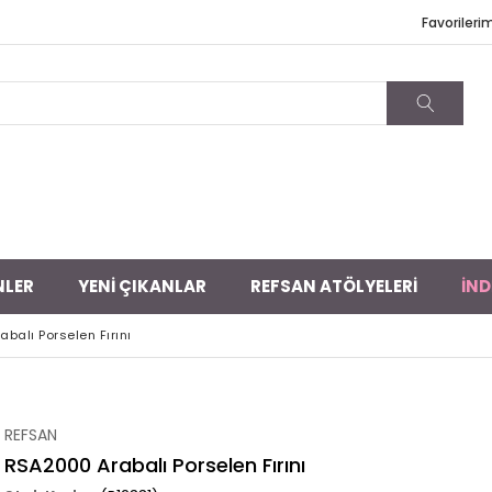
Favorileri
NLER
YENİ ÇIKANLAR
REFSAN ATÖLYELERİ
İND
balı Porselen Fırını
REFSAN
RSA2000 Arabalı Porselen Fırını