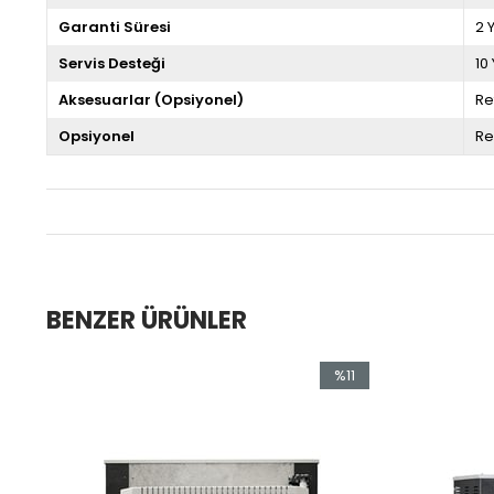
Garanti Süresi
2 Y
Servis Desteği
10 
Aksesuarlar (Opsiyonel)
Re
Opsiyonel
Re
BENZER ÜRÜNLER
%11
İndirim
%11İndirim