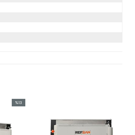
%13
İndirim
%13İndirim