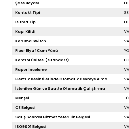
Şase Boyası
EL
Kontakt Tipi
SS
Isıtma Tipi
EL
Kapı Kilidi
V
Koruma Switch
V
Fiber Elyaf Cam Yünü
Y
Kontrol Ünitesi ( Standart)
DI
Rapor İnceleme
VA
Elektrik Kesintilerinde Otomatik Devreye Alma
V
İstenilen Gün ve Saatte Otomatik Çalıştırma
V
Menşei
TÜ
CE Belgesi
V
Satış Sonrası Hizmet Yeterlilik Belgesi
V
ISO9001 Belgesi
V