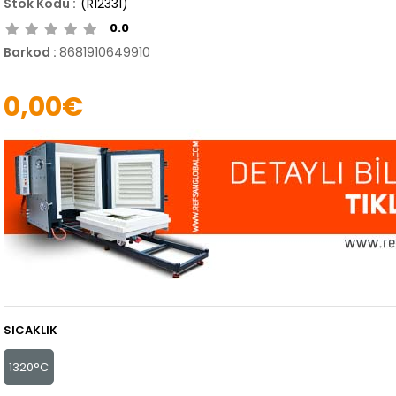
(R12331)
0.0
Barkod
:
8681910649910
0,00€
SICAKLIK
1320°C