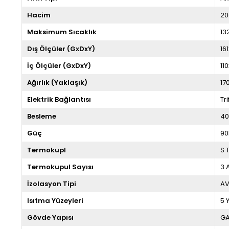
Hacim
20
Maksimum Sıcaklık
13
Dış Ölçüler (GxDxY)
16
İç Ölçüler (GxDxY)
11
Ağırlık (Yaklaşık)
17
Elektrik Bağlantısı
Tr
Besleme
4
Güç
90
Termokupl
S 
Termokupul Sayısı
3 
İzolasyon Tipi
AV
Isıtma Yüzeyleri
5 
Gövde Yapısı
GA