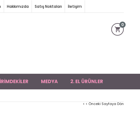
m
Hakkımızda
Satış Noktaları
İletişim
0
İRİMDEKİLER
MEDYA
2. EL ÜRÜNLER
< < Önceki Sayfaya Dön