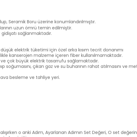
olup, Seramik Boru üzerine konumlandırılmıştır.
arının uzun ömrü temin edilmiştir.
sı gidişatı sağlanmaktadır.
 düşük elektrik tüketimi için özel arka kısım tecrit donanımı
sinlikle kanserojen malzeme içeren fiber kullanılmamaktadır.
 ve çok büyük elektrik tasarrufu sağlamaktadır.
ıp soğumasını, çıkan gaz ve su buharının rahat atılmasını ve me
hava besleme ve tahliye yeri.
alışırken o anki Adım, Ayarlanan Adımın Set Değeri, O set değeri