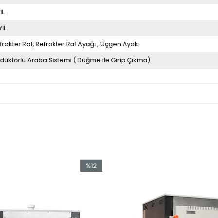
IL
YIL
frakter Raf
Refrakter Raf Ayağı
Üçgen Ayak
düktörlü Araba Sistemi ( Düğme ile Girip Çıkma)
%12
İndirim
%12İndirim