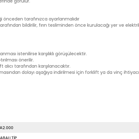
rinde görülür.
iği önceden tarafınızca ayarlanmalıdır
tarafından bildirilir, fırın tesliminden önce kurulacağı yer ve elekt
nması istenilirse karşılıklı görüşülecektir.
rılması önerilir.
t alıcı tarafından karşılanacaktır.
masından dolayı aşağıya indirilmesi için forklift ya da vinç ihtiyacı
A2.000
ABALI TİP