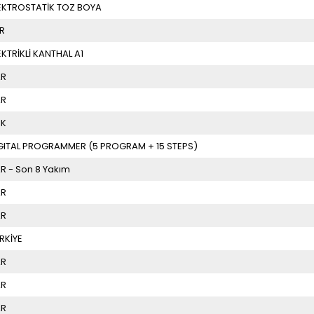
EKTROSTATİK TOZ BOYA
R
EKTRİKLİ KANTHAL A1
AR
AR
OK
GITAL PROGRAMMER (5 PROGRAM + 15 STEPS)
R - Son 8 Yakım
AR
AR
RKİYE
AR
AR
AR