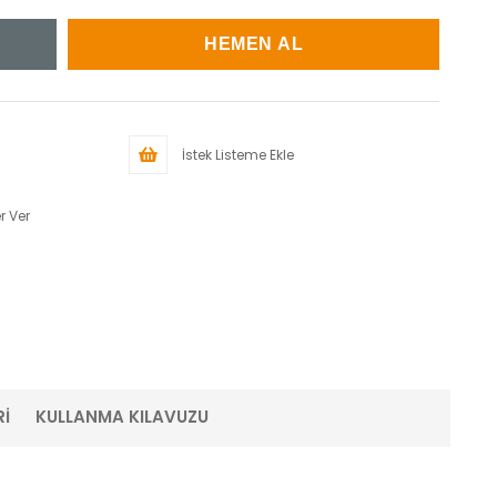
İstek Listeme Ekle
r Ver
İ
KULLANMA KILAVUZU