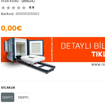
(R6624)
0.0
Barkod
:
8681910616882
0,00€
SICAKLIK
1200°C
1320°C