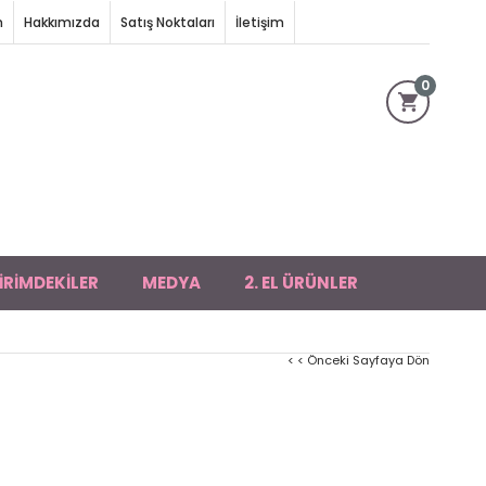
m
Hakkımızda
Satış Noktaları
İletişim
0
İRİMDEKİLER
MEDYA
2. EL ÜRÜNLER
< < Önceki Sayfaya Dön