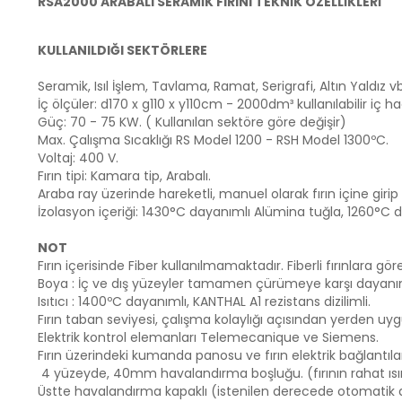
RSA2000 ARABALI SERAMİK FIRINI TEKNİK ÖZELLİKLERİ
KULLANILDIĞI SEKTÖRLERE
Seramik, Isıl İşlem, Tavlama, Ramat, Serigrafi, Altın Yaldız vb
İç ölçüler: d170 x g110 x y110cm - 2000dm³ kullanılabilir iç ha
Güç: 70 - 75 KW. ( Kullanılan sektöre göre değişir)
Max. Çalışma Sıcaklığı RS Model 1200 - RSH Model 1300ºC.
Voltaj: 400 V.
Fırın tipi: Kamara tip, Arabalı.
Araba ray üzerinde hareketli, manuel olarak fırın içine gir
İzolasyon içeriği: 1430°C dayanımlı Alümina tuğla, 1260°C
NOT
Fırın içerisinde Fiber kullanılmamaktadır. Fiberli fırınlara g
Boya : İç ve dış yüzeyler tamamen çürümeye karşı dayanımlı 
Isıtıcı : 1400ºC dayanımlı, KANTHAL A1 rezistans dizilimli.
Fırın taban seviyesi, çalışma kolaylığı açısından yerden uyg
Elektrik kontrol elemanları Telemecanique ve Siemens.
Fırın üzerindeki kumanda panosu ve fırın elektrik bağlantı
4 yüzeyde, 40mm havalandırma boşluğu. (fırının rahat ısı
Üstte havalandırma kapaklı (istenilen derecede otomatik