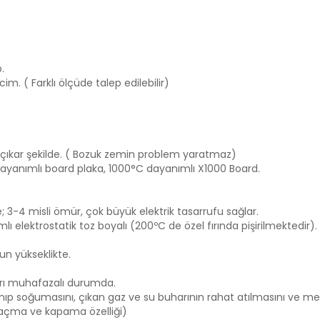
.
cim. ( Farklı ölçüde talep edilebilir)
ip çıkar şekilde. ( Bozuk zemin problem yaratmaz)
 dayanımlı board plaka, 1000°C dayanımlı X1000 Board.
öre; 3-4 misli ömür, çok büyük elektrik tasarrufu sağlar.
elektrostatik toz boyalı (200ºC de özel fırında pişirilmektedir).
un yükseklikte.
ları muhafazalı durumda.
nıp soğumasını, çıkan gaz ve su buharının rahat atılmasını ve m
 açma ve kapama özelliği)