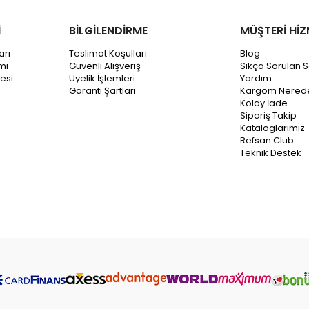
İ
BİLGİLENDİRME
MÜŞTERİ HİZ
arı
Teslimat Koşulları
Blog
mı
Güvenli Alışveriş
Sıkça Sorulan S
esi
Üyelik İşlemleri
Yardım
Garanti Şartları
Kargom Nered
Kolay İade
Sipariş Takip
Kataloglarımız
Refsan Club
Teknik Destek