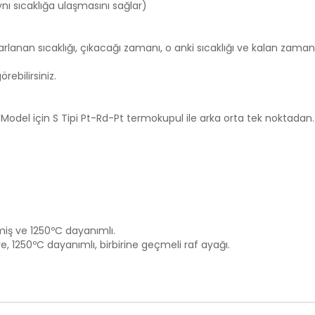
ynı sıcaklığa ulaşmasını sağlar)
arlanan sıcaklığı, çıkacağı zamanı, o anki sıcaklığı ve kalan zama
ebilirsiniz.
H Model için S Tipi Pt-Rd-Pt termokupul ile arka orta tek noktadan.
miş ve 1250ºC dayanımlı.
, 1250ºC dayanımlı, birbirine geçmeli raf ayağı.