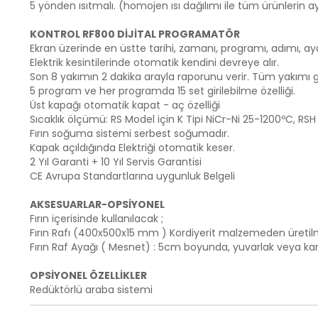
5 yönden ısıtmalı. (homojen ısı dağılımı ile tüm ürünlerin a
KONTROL RF800 DİJİTAL PROGRAMATÖR
Ekran üzerinde en üstte tarihi, zamanı, programı, adımı, ay
Elektrik kesintilerinde otomatik kendini devreye alır.
Son 8 yakımın 2 dakika arayla raporunu verir. Tüm yakımı gör
5 program ve her programda 15 set girilebilme özelliği.
Üst kapağı otomatik kapat - aç özelliği
Sıcaklık ölçümü: RS Model için K Tipi NiCr-Ni 25-1200ºC, RS
Fırın soğuma sistemi serbest soğumadır.
Kapak açıldığında Elektriği otomatik keser.
2 Yıl Garanti + 10 Yıl Servis Garantisi
CE Avrupa Standartlarına uygunluk Belgeli
AKSESUARLAR-OPSİYONEL
Fırın içerisinde kullanılacak ;
Fırın Rafı (400x500x15 mm ) Kordiyerit malzemeden üretil
Fırın Raf Ayağı ( Mesnet) : 5cm boyunda, yuvarlak veya kare
OPSİYONEL ÖZELLİKLER
Redüktörlü araba sistemi