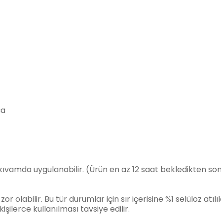
ça
 kıvamda uygulanabilir. (Ürün en az 12 saat bekledikten sonr
labilir. Bu tür durumlar için sır içerisine %1 selüloz atılıl
şilerce kullanılması tavsiye edilir.