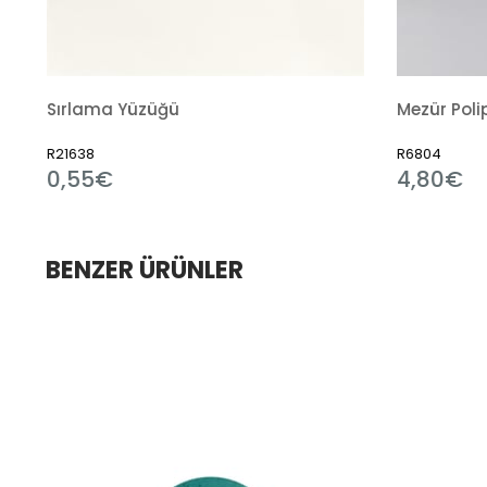
Mezür Polipropilen
R6804
R
4,80€
1
BENZER ÜRÜNLER