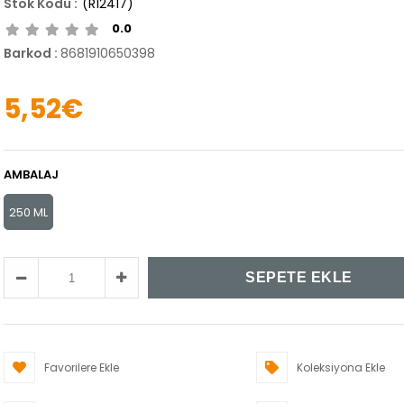
(R12417)
0.0
Barkod
:
8681910650398
5,52€
AMBALAJ
250 ML
Favorilere Ekle
Koleksiyona Ekle