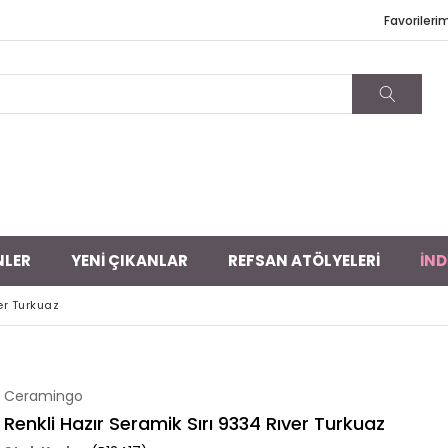
Favorileri
NLER
YENİ ÇIKANLAR
REFSAN ATÖLYELERİ
İND
er Turkuaz
Ceramingo
Renkli Hazır Seramik Sırı 9334 Rıver Turkuaz