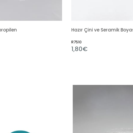
Hazır Çini ve Seramik Boyası 351 Alümina Mavi
7510
R11184
,80€
1,80€