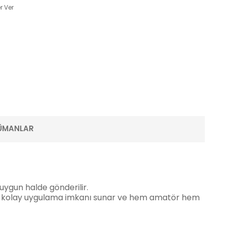
r Ver
ÜMANLAR
uygun halde gönderilir.
sı ile kolay uygulama imkanı sunar ve hem amatör hem