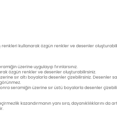
.
renkleri kullanarak özgün renkler ve desenler oluşturabilir
eramiğin üzerine uygulayıp fırınlarsınız.
rarak özgün renkler ve desenler oluşturabilirsiniz.
ine sır altı boyalarla desenler çizebilirsiniz. Desenler s
z görünmez.
ra seramiğin üzerine sır üstü boyalarla desenler çizebilir
irmezlik kazandırmanın yanı sıra, dayanıklılıklarını da artı
r.