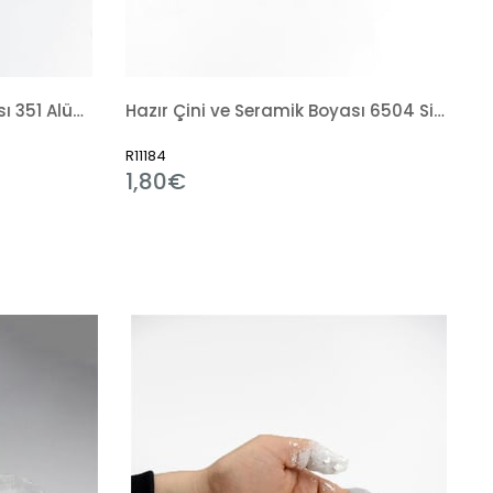
Hazır Çini ve Seramik Boyası 6504 Siyah Tahrir
Sırlama Fırçası
R7238
3,31€