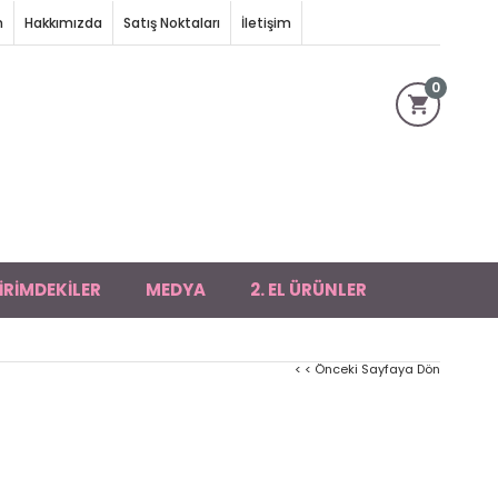
m
Hakkımızda
Satış Noktaları
İletişim
0
İRİMDEKİLER
MEDYA
2. EL ÜRÜNLER
< < Önceki Sayfaya Dön