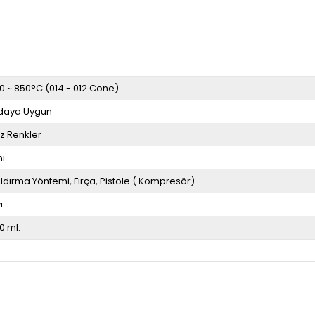
0 ~ 850°C (014 - 012 Cone)
daya Uygun
z Renkler
ni
ldırma Yöntemi
Fırça
Pistole ( Kompresör)
ı
0 ml.