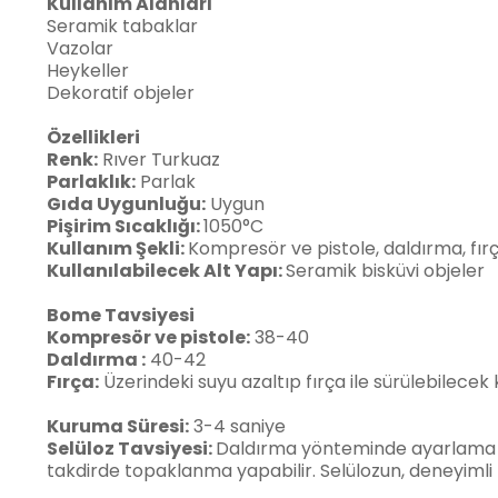
Kullanım Alanları
Seramik tabaklar
Vazolar
Heykeller
Dekoratif objeler
Özellikleri
Renk:
Rıver Turkuaz
Parlaklık:
Parlak
Gıda Uygunluğu:
Uygun
Pişirim Sıcaklığı:
1050°C
Kullanım Şekli:
Kompresör ve pistole, daldırma, fır
Kullanılabilecek Alt Yapı:
Seramik bisküvi objeler
Bome Tavsiyesi
Kompresör ve pistole:
38-40
Daldırma :
40-42
Fırça:
Üzerindeki suyu azaltıp fırça ile sürülebilecek
Kuruma Süresi:
3-4 saniye
Selüloz Tavsiyesi:
Daldırma yönteminde ayarlama zor o
takdirde topaklanma yapabilir. Selülozun, deneyimli ki