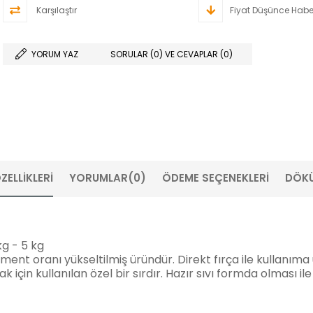
Karşılaştır
Fiyat Düşünce Habe
YORUM YAZ
SORULAR (0) VE CEVAPLAR (0)
ZELLIKLERI
YORUMLAR
(0)
ÖDEME SEÇENEKLERI
DÖK
kg - 5 kg
ent oranı yükseltilmiş üründür. Direkt fırça ile kullanıma 
mak için kullanılan özel bir sırdır. Hazır sıvı formda olma