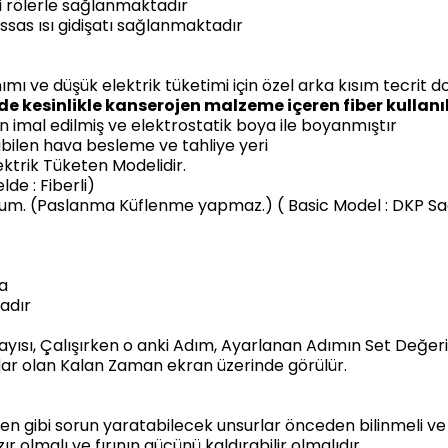
ipi rölerle sağlanmaktadır
assas ısı gidişatı sağlanmaktadır
nımı ve düşük elektrik tüketimi için özel arka kısım tecrit 
inde kesinlikle kanserojen malzeme içeren fiber kull
n imal edilmiş ve elektrostatik boya ile boyanmıştır
bilen hava besleme ve tahliye yeri
ektrik Tüketen Modelidir.
de : Fiberli)
yum. (Paslanma Küflenme yapmaz.) ( Basic Model : DKP Sa
ma
adır
yısı, Çalışırken o anki Adım, Ayarlanan Adımın Set Değer
ar olan Kalan Zaman ekran üzerinde görülür.
en gibi sorun yaratabilecek unsurlar önceden bilinmeli ve
ır olmalı ve fırının gücünü kaldırabilir olmalıdır.