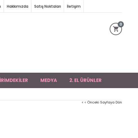
m
Hakkımızda
Satış Noktaları
İletişim
0
İRİMDEKİLER
MEDYA
2. EL ÜRÜNLER
< < Önceki Sayfaya Dön