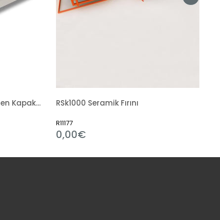
RSU750 Seramik Fırını (Üstten Kapaklı)
RSk1000 Seramik Fırını
R11177
0,00€