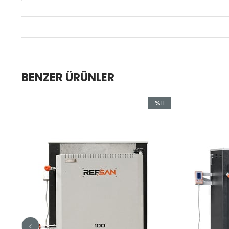
BENZER ÜRÜNLER
%11
İndirim
%11İndirim