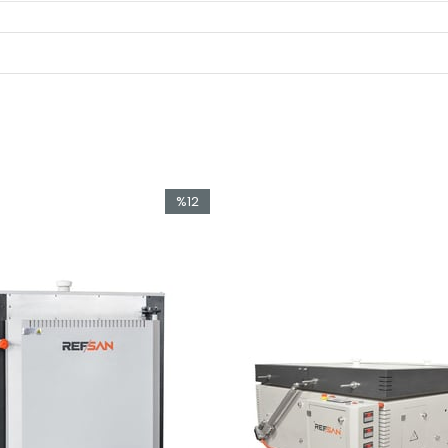
%12
İndirim
%12İndirim