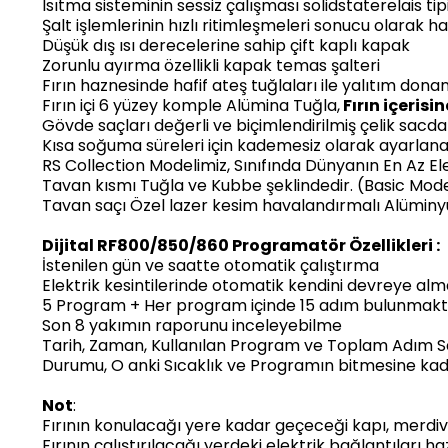
Isıtma sisteminin sessiz çalışması solidstaterelais t
Şalt işlemlerinin hızlı ritimleşmeleri sonucu olarak h
Düşük dış ısı derecelerine sahip çift kaplı kapak
Zorunlu ayırma özellikli kapak temas şalteri
Fırın haznesinde hafif ateş tuğlaları ile yalıtım dona
Fırın içi 6 yüzey komple Alümina Tuğla,
Fırın içeris
Gövde saçları değerli ve biçimlendirilmiş çelik sacda
Kısa soğuma süreleri için kademesiz olarak ayarlana
RS Collection Modelimiz, Sınıfında Dünyanın En Az El
Tavan kısmı Tuğla ve Kubbe şeklindedir. (Basic Model
Tavan saçı Özel lazer kesim havalandırmalı Alümin
Dijital RF800/850/860 Programatör Özellikleri :
İstenilen gün ve saatte otomatik çalıştırma
Elektrik kesintilerinde otomatik kendini devreye al
5 Program + Her program içinde 15 adım bulunmakt
Son 8 yakımın raporunu inceleyebilme
Tarih, Zaman, Kullanılan Program ve Toplam Adım Sa
Durumu, O anki Sıcaklık ve Programın bitmesine kad
Not
:
Fırının konulacağı yere kadar geçeceği kapı, merdiv
Fırının çalıştırılacağı yerdeki elektrik bağlantıları haz