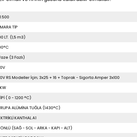
1.500
MARA TİP
00 LT. (1,5 m3)
00°C
ifaze (3 Fazlı)
00V
0V RS Modeller İçin; 3x25 + 16 + Toprak - Sigorta Amper 3x100
5KW
TİPİ ( 0 - 1200 °C)
RUPA ALÜMİNA TUĞLA (1430°C)
EKTRİKLİ KANTHAL A1
YÖNLÜ (SAĞ - SOL - ARKA - KAPI - ALT)