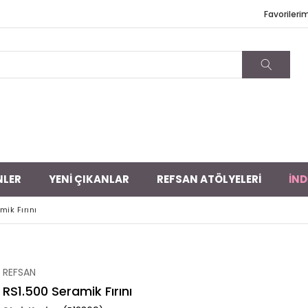
Favorileri
NLER
YENİ ÇIKANLAR
REFSAN ATÖLYELERİ
İND
ik Fırını
REFSAN
RS1.500 Seramik Fırını