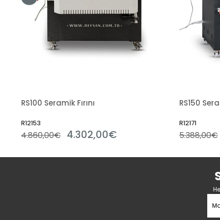
RS100 Seramik Fırını
RS150 Seram
R12153
R12171
4.302,00€
4.860,00€
5.388,00€
He