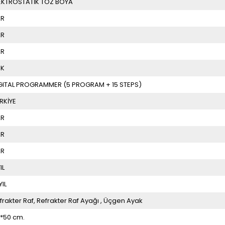
EKTROSTATİK TOZ BOYA
AR
AR
AR
OK
GITAL PROGRAMMER (5 PROGRAM + 15 STEPS)
RKİYE
AR
AR
AR
IL
YIL
frakter Raf
Refrakter Raf Ayağı
Üçgen Ayak
*50 cm.