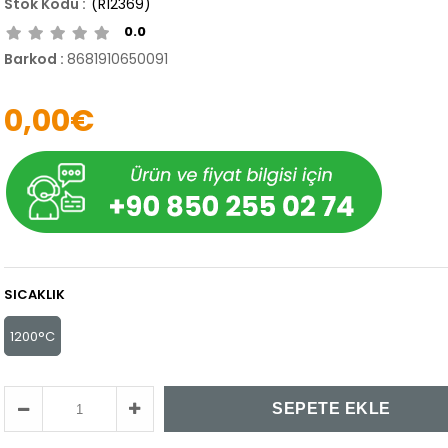
(R12369)
0.0
Barkod
:
8681910650091
0,00€
SICAKLIK
1200°C