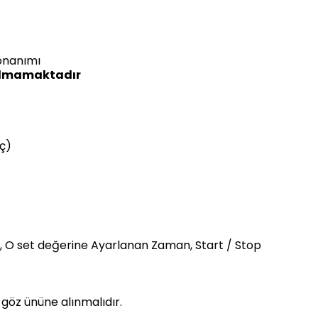
donanımı
anılmamaktadır
ç)
i, O set değerine Ayarlanan Zaman, Start / Stop
 göz ününe alınmalıdır.