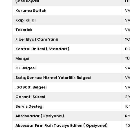
Şase Boyası
EL
Koruma Switch
V
Kapı Kilidi
V
Tekerlek
V
Fiber Elyaf Cam Yünü
Y
Kontrol Ünitesi ( Standart)
DI
Menşei
TÜ
CE Belgesi
V
Satış Sonrası Hizmet Yeterlilik Belgesi
V
ISO9001 Belgesi
V
Garanti Süresi
2 Y
Servis Desteği
10 
Aksesuarlar (Opsiyonel)
Re
Aksesuar Fırın Rafı Tavsiye Edilen ( Opsiyonel)
40