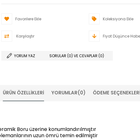
Favorilere Ekle
Koleksiyona Ekle
Karşılaştır
Fiyat Düşünce Habe
YORUM YAZ
SORULAR (0) VE CEVAPLAR (0)
ÜRÜN ÖZELLIKLERI
YORUMLAR
(0)
ÖDEME SEÇENEKLER
 Seramik Boru üzerine konumlandırılmıştır
elemanlarının uzun ömrü temin edilmiştir