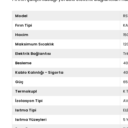
Model
RS
Fırın Tipi
KA
Hacim
15
Maksimum Sıcaklık
12
Elektrik Bağlantısı
Tr
Besleme
4
Kablo Kalınlığı - Sigorta
40
Güç
6
Termokupl
K 
İzolasyon Tipi
AV
Isıtma Tipi
EL
Isıtma Yüzeyleri
5 