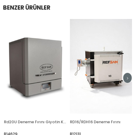
BENZER ÜRÜNLER
Rd20U Deneme Fırını Giyotin Kapak
RD16/RDH16 Deneme Fırını
R14629
R12131