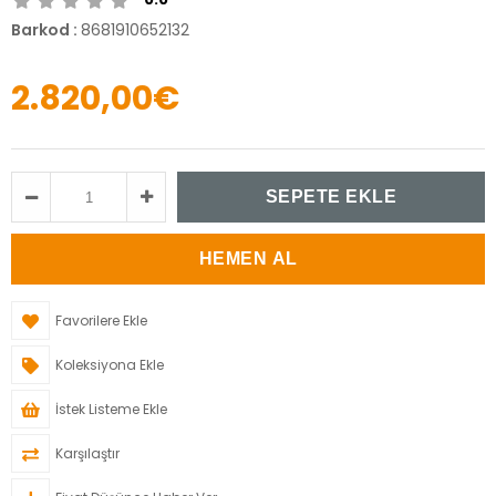
Barkod
:
8681910652132
2.820,00€
Favorilere Ekle
Koleksiyona Ekle
İstek Listeme Ekle
Karşılaştır