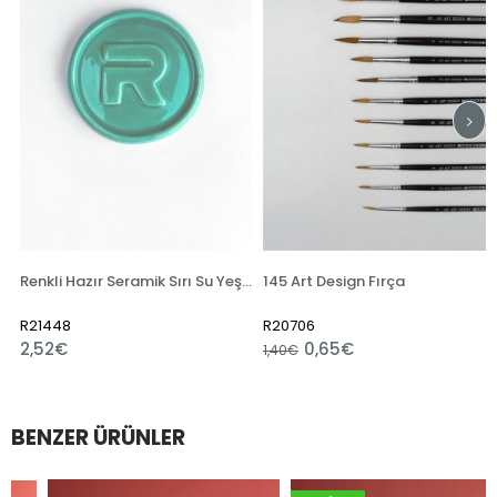
n
Renkli Hazır Seramik Sırı Su Yeşili 6135 (1050 °C)
145 Art Design Fırça
R21448
R20706
2,52€
0,65€
1,40€
BENZER ÜRÜNLER