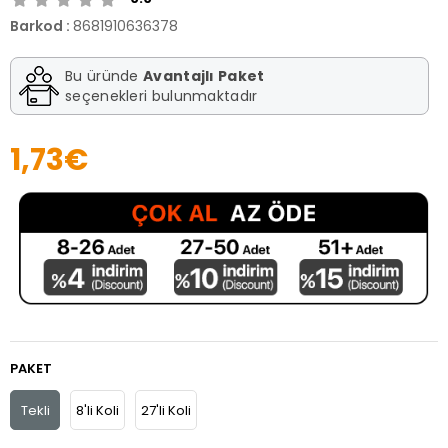
Barkod
:
8681910636378
Bu üründe
Avantajlı Paket
seçenekleri bulunmaktadır
1,73€
PAKET
Tekli
8'li Koli
27'li Koli