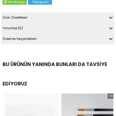
WhatsApp
Telegram
Ürün Özellikleri
Yorumlar
(0)
Ödeme Seçenekleri
BU ÜRÜNÜN YANINDA BUNLARI DA TAVSIYE
EDIYORUZ
%54
İndirim
%54İnd