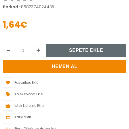
Barkod
:
8682374024435
1,64€
Favorilere Ekle
Koleksiyona Ekle
İstek Listeme Ekle
Karşılaştır
Fiyat Düşünce Haber Ver