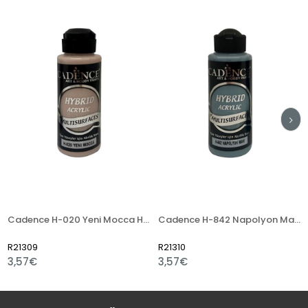
Cadence H-020 Yeni Mocca Hybrid Akrilik Boya 120ml
Cadence H-842 Napolyon Mavi Hybrid Akrilik Boya 120ml
R21309
R21310
R
3,57€
3,57€