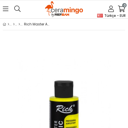
0
Türkçe - EUR
Rich Master Akrilik Boya - 2443 Floresan Sarı 120 ml