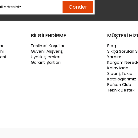
Gönder
İ
BİLGİLENDİRME
MÜŞTERİ HİZ
arı
Teslimat Koşulları
Blog
mı
Güvenli Alışveriş
Sıkça Sorulan S
esi
Üyelik İşlemleri
Yardım
Garanti Şartları
Kargom Nered
Kolay İade
Sipariş Takip
Kataloglarımız
Refsan Club
Teknik Destek