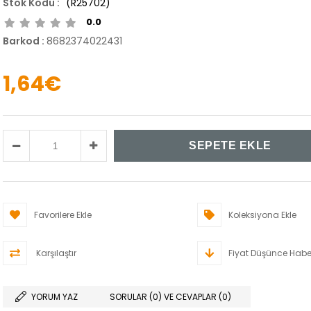
(R25702)
0.0
Barkod
:
8682374022431
1,64€
Favorilere Ekle
Koleksiyona Ekle
Karşılaştır
Fiyat Düşünce Habe
YORUM YAZ
SORULAR (0) VE CEVAPLAR (0)