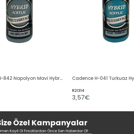
Cadence H-842 Napolyon Mavi Hybrid Akrilik Boya 120ml
R21314
3,57€
Size Özel Kampanyalar
men Kayıt Ol Fırsatlardan Önce Sen Haberdar Ol!