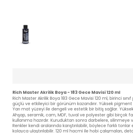
Rich Master Akrilik Boya - 183 Gece Mavisi 120 ml
Rich Master Akrilik Boya 183 Gece Mavisi 120 ml, birinci sını
güçlü ve etkileyici bir görünüm kazandırır. Yüksek pigme
Yarı mat yüzeyi ile dengeli ve estetik bir bitiş sağlar. Yük
Ahşap, seramik, cam, MDF, tuval ve polyester gibi birçok f
kullanıma hazırdır. Kuruduktan sonra darbelere, silinmeye v
Renkler kendi aralarında karıştırılabilir, böylece farklı tonl
kolayca ulaştırılabilir. 120 ml hacmi ile hobi çalışmaları, de