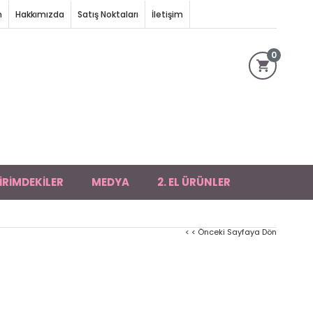
m
Hakkımızda
Satış Noktaları
İletişim
0
İRİMDEKİLER
MEDYA
2. EL ÜRÜNLER
< < Önceki Sayfaya Dön