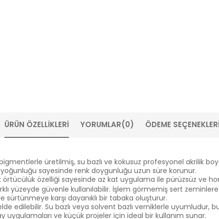
ÜRÜN ÖZELLIKLERI
YORUMLAR
(0)
ÖDEME SEÇENEKLER
f pigmentlerle üretilmiş, su bazlı ve kokusuz profesyonel akrilik bo
nt yoğunluğu sayesinde renk doygunluğu uzun süre korunur.
sek örtücülük özelliği sayesinde az kat uygulama ile pürüzsüz ve ho
arklı yüzeyde güvenle kullanılabilir. İşlem görmemiş sert zeminl
e sürtünmeye karşı dayanıklı bir tabaka oluşturur.
ar elde edilebilir. Su bazlı veya solvent bazlı verniklerle uyumludu
tay uygulamaları ve küçük projeler için ideal bir kullanım sunar.