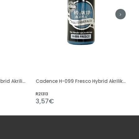
Cadence H-041 Turkuaz Hybrid Akrilik Boya 120ml
Cadence H-099 Fresco Hybrid Akrilik Boya 120ml
R21313
3,57€