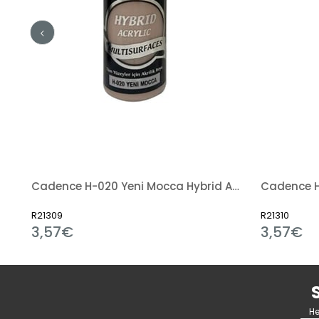
Cadence HM-804 Gümüş Metalik Hybrid Akrilik Boya 120ml
Cadence H-020 Yeni Mocca Hybrid Akrilik Boya 120ml
R21309
R21310
3,57€
3,57€
He