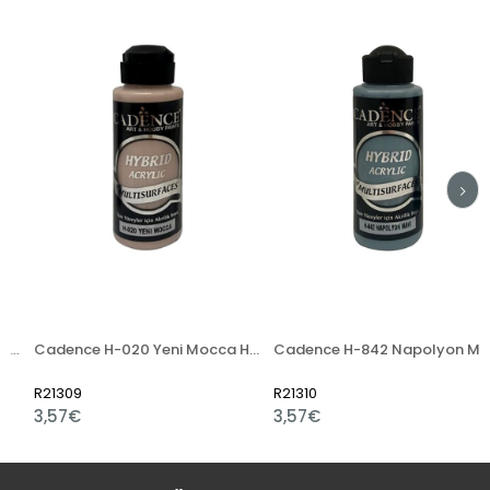
k Hybrid Akrilik Boya 120ml
Cadence H-020 Yeni Mocca Hybrid Akrilik Boya 120ml
Cadence H-842 Napolyon Mavi Hybrid Akrilik Boya 120ml
R21309
R21310
3,57€
3,57€