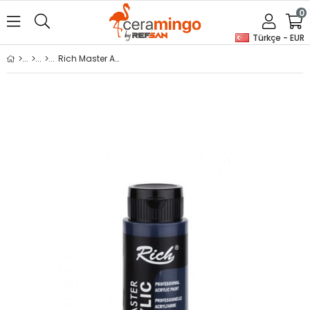
0
Türkçe - EUR
Rich Master Akrilik Boya - 06592 Gece Mavisi 500 ml