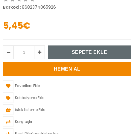
Barkod
:
8682374065926
5,45€
Favorilere Ekle
Koleksiyona Ekle
İstek Listeme Ekle
Karşılaştır
Fiyat Düşünce Haber Ver