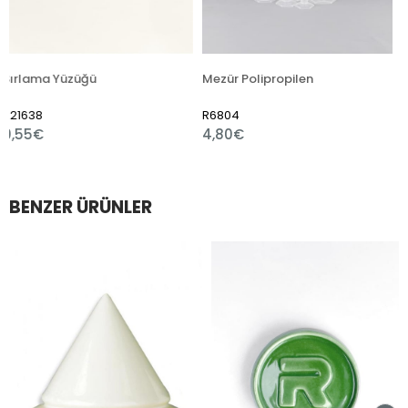
üzüğü
Mezür Polipropilen
R6804
R7510
4,80€
1,80€
BENZER ÜRÜNLER
m
rim