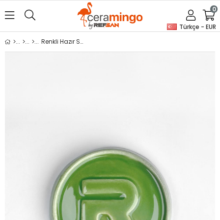
0
Türkçe - EUR
Renkli Hazır Seramik Sırı Fıstık Yeşili 6133