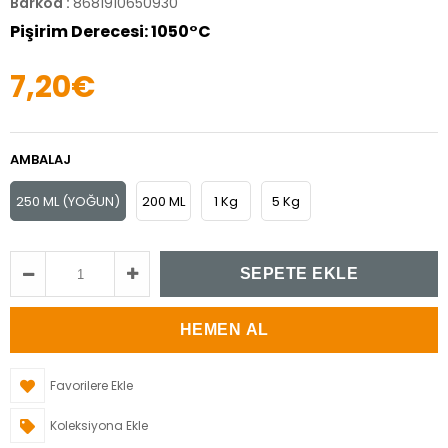
Barkod
:
8681910650930
Pişirim Derecesi: 1050°C
7,20€
AMBALAJ
250 ML (YOĞUN)
200 ML
1 Kg
5 Kg
Favorilere Ekle
Koleksiyona Ekle