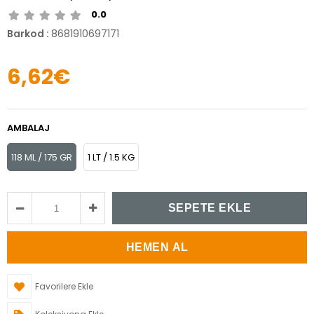
0.0
Barkod
:
8681910697171
6,62€
AMBALAJ
118 ML / 175 GR
1 LT / 1.5 KG
Favorilere Ekle