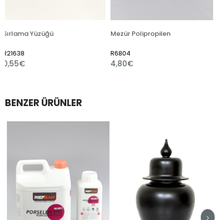
üğü
Mezür Polipropilen
R6804
R7510
4,80€
1,80€
BENZER ÜRÜNLER