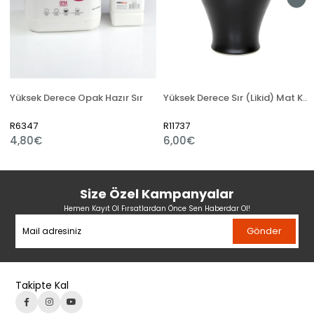
Yüksek Derece Opak Hazır Sır
Yüksek Derece Sır (Likid) Mat Kobalt Siyah 789
R6347
R11737
4,80€
6,00€
Size Özel Kampanyalar
Hemen Kayıt Ol Fırsatlardan Önce Sen Haberdar Ol!
Gönder
Takipte Kal