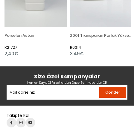
Porselen Astarı
2001 Transparan Parlak Yüksek Derece Sır Hazır Sıvı
R21727
R6314
2,40€
3,49€
Size Özel Kampanyalar
Hemen Kayıt Ol Fırsatlardan Önce Sen Haberdar Ol!
Gönder
Takipte Kal