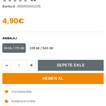
Barkod
:
8681910662315
4,90€
AMBALAJ
118 ML / 175 GR
335 ML / 500 GR
Favorilere Ekle
Koleksiyona Ekle