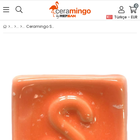
0
Türkçe - EUR
Ceramingo Stoneware Sırı - SG 1517 Finike