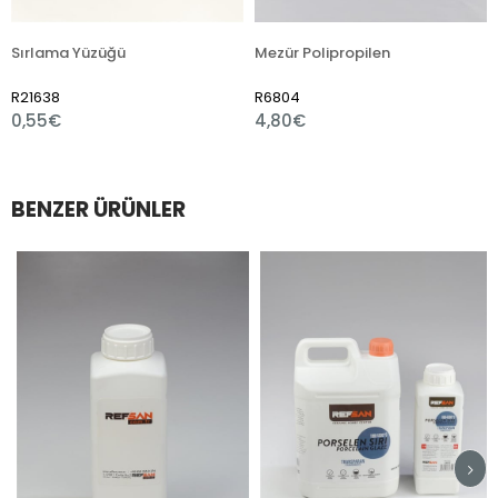
ma Yüzüğü
Mezür Polipropilen
8
R6804
R7510
€
4,80€
1,80€
BENZER ÜRÜNLER