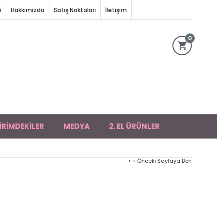
m
Hakkımızda
Satış Noktaları
İletişim
0
İRİMDEKİLER
MEDYA
2. EL ÜRÜNLER
< < Önceki Sayfaya Dön