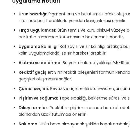
Uygulama Notları
Ürün hazırlığı:
Pigmentlerin ve bulutumsu efekt oluştura
sırasında belirli aralıklarla yeniden karıştırılması önerilir.
Fırça uygulaması:
Ürün temiz ve kuru bisküvi yüzeye do
her katın tamamen kurumasının beklenmesi önerilir.
Uygulama kalınlığı:
Kat sayısı ve sır kalınlığı arttıkça 
kalın uygulamalarda ise sır hareketi artabilir.
Akıtma ve daldırma:
Bu yöntemlerde yaklaşık %5-10 ora
Reaktif geçişler:
Sırın reaktif bileşenleri formun kenarl
geçişleri oluşmasını sağlar.
Çamur seçimi:
Beyaz ve açık renkli stoneware çamurları
Pişirim ve soğuma:
Tepe sıcaklığı, bekletme süresi ve s
Dikey formlar:
Reaktif sır pişirim sırasında hareket ed
alanlardan uzak tutulması önerilir.
Saklama:
Ürün hava almayacak şekilde kapalı ambalajı