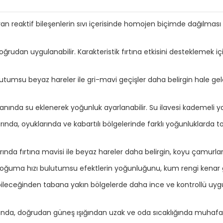
n reaktif bileşenlerin sıvı içerisinde homojen biçimde dağılması
ğrudan uygulanabilir. Karakteristik fırtına etkisini desteklemek
bulutumsu beyaz hareler ile gri-mavi geçişler daha belirgin hale gele
nında su eklenerek yoğunluk ayarlanabilir. Su ilavesi kademeli y
arında, oyuklarında ve kabartılı bölgelerinde farklı yoğunluklarda 
nda fırtına mavisi ile beyaz hareler daha belirgin, koyu çamurla
oğuma hızı bulutumsu efektlerin yoğunluğunu, kum rengi kenar geçişl
ebileceğinden tabana yakın bölgelerde daha ince ve kontrollü uygu
nda, doğrudan güneş ışığından uzak ve oda sıcaklığında muhafaz