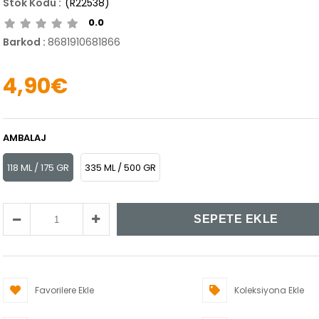
(R22538)
0.0
Barkod
:
8681910681866
4,90€
AMBALAJ
118 ML / 175 GR
335 ML / 500 GR
Favorilere Ekle
Koleksiyona Ekle