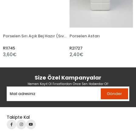
Porselen Sırı Açık Bej Hazır (Sıvı)
Porselen Astarı
R11745
R21727
3,60€
2,40€
Size Özel Kampanyalar
Hemen Kayıt Ol Fırsatlardan Önce Sen Haberdar Ol!
Gönder
Takipte Kal