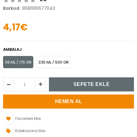
Barkod
:
8681910677043
4,17€
AMBALAJ
118 ML / 175 GR
335 ML / 500 GR
Favorilere Ekle
Koleksiyona Ekle