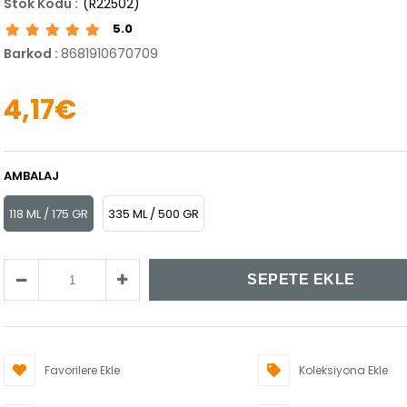
(R22502)
5.0
Barkod
:
8681910670709
4,17€
AMBALAJ
118 ML / 175 GR
335 ML / 500 GR
Favorilere Ekle
Koleksiyona Ekle