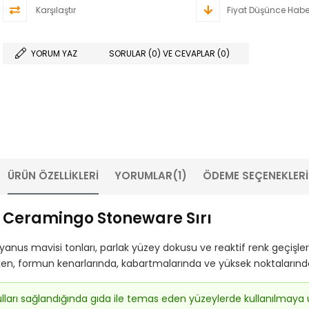
Karşılaştır
Fiyat Düşünce Habe
YORUM YAZ
SORULAR (0) VE CEVAPLAR (0)
ÜRÜN ÖZELLIKLERI
YORUMLAR
(1)
ÖDEME SEÇENEKLERI
- Ceramingo Stoneware Sırı
nus mavisi tonları, parlak yüzey dokusu ve reaktif renk geçişleri
, formun kenarlarında, kabartmalarında ve yüksek noktalarında i
ulları sağlandığında gıda ile temas eden yüzeylerde kullanılmaya