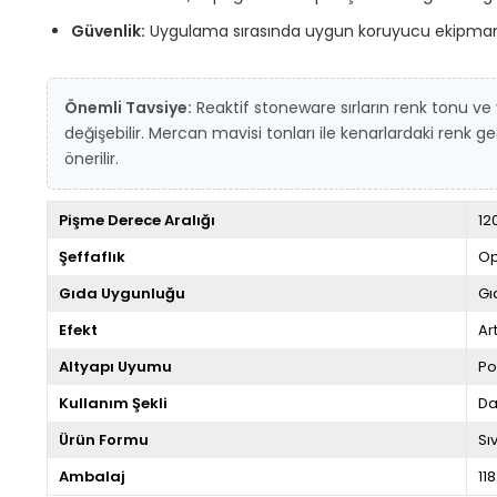
Güvenlik:
Uygulama sırasında uygun koruyucu ekipman k
Önemli Tavsiye:
Reaktif stoneware sırların renk tonu v
değişebilir. Mercan mavisi tonları ile kenarlardaki renk
önerilir.
Pişme Derece Aralığı
12
Şeffaflık
Op
Gıda Uygunluğu
Gı
Efekt
Ar
Altyapı Uyumu
Po
Kullanım Şekli
Da
Ürün Formu
Sıv
Ambalaj
118