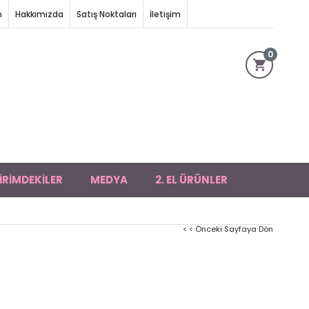
m
Hakkımızda
Satış Noktaları
İletişim
0
İRİMDEKİLER
MEDYA
2. EL ÜRÜNLER
< < Önceki Sayfaya Dön