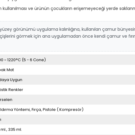
ullanılması ve ürünün çocukların erişemeyeceği yerde saklanmas
e yüzey görünümü uygulama kalınlığına, kullanılan çamur bünyes
 geçişlerini görmek için ana uygulamadan önce kendi çamur ve fır
00 ~ 1220°C (5 - 6 Cone)
ak Mat
daya Uygun
tistik Renkler
rselen
ldırma Yöntemi
Fırça
Pistole ( Kompresör)
ı
 ml.
335 ml.