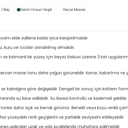
 / Bej
Derin Yosun Yeşili
Gece Mavisi
m elde edilene kadar iyice karıştırılmalıdır.
kuru ve tozdan arındırılmış olmalıdır.
 katmanlı bir yüzey için beyaz bisküvi üzerine 3 kat uygulanma
rcan mavisi tonu daha yoğun görünebilir. Kenar, kabartma ve yük
 kalınlığına göre değişebilir. Dengeli bir sonuç için katların for
nda su ilave edilebilir. Su ilavesi kontrollü ve kademeli şekilde y
lar daha açık ve berrak görünür. Benekli veya koyu renkli çamurl
zı yüzeydeki renk geçişlerini ve parlaklık seviyesini etkileyebilir.
üneş ışığından uzak ve oda sıcaklığında muhafaza edilmelidir.