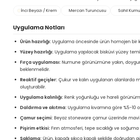
İnci Beyazı / Krem
Mercan Turuncusu
Sahil Kumu
Uygulama Notları
Ürün hazırlığı:
Uygulama öncesinde ürün homojen bir kıva
Yüzey hazırlığı:
Uygulama yapılacak bisküvi yüzey temiz, 
Fırça uygulaması:
Numune görünümüne yakın, doygun ve
beklenmelidir.
Reaktif geçişler:
Çukur ve kalın uygulanan alanlarda me
oluşturabilir.
Uygulama kalınlığı:
Renk yoğunluğu ve hareli görünüm sır
Daldırma ve akıtma:
Uygulama kıvamına göre %5-10 oranı
Çamur seçimi:
Beyaz stoneware çamur üzerinde mavi ton
Pişirim etkisi:
Fırın atmosferi, tepe sıcaklığı ve soğuma hı
Saklama:
Ürün, kapağı sıkıca kapalı şekilde doğrudan g