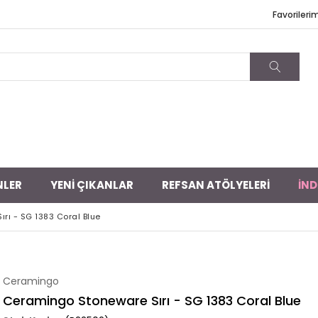
Favorileri
NLER
YENİ ÇIKANLAR
REFSAN ATÖLYELERİ
İND
rı - SG 1383 Coral Blue
Ceramingo
Ceramingo Stoneware Sırı - SG 1383 Coral Blue