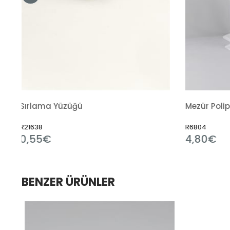
Mezür Polipropilen
R6804
R751
4,80€
1,
BENZER ÜRÜNLER