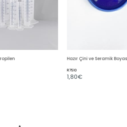
Hazır Çini ve Seramik Boyası 351 Alümina Mavi
0
R11184
80€
1,80€