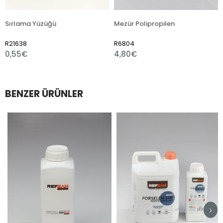
a Yüzüğü
Mezür Polipropilen
R6804
R7510
4,80€
1,80€
BENZER ÜRÜNLER