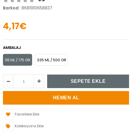
Barkod
:
8681910658837
4,17€
AMBALAJ
118 ML / 175 GR
335 ML / 500 GR
Favorilere Ekle
Koleksiyona Ekle