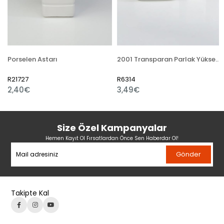
Porselen Astarı
2001 Transparan Parlak Yüksek Derece Sır Hazır Sıvı
R21727
R6314
2,40€
3,49€
Size Özel Kampanyalar
Hemen Kayıt Ol Fırsatlardan Önce Sen Haberdar Ol!
Gönder
Takipte Kal