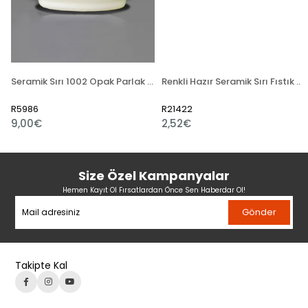
Seramik Sırı 1002 Opak Parlak Toz
Renkli Hazır Seramik Sırı Fıstık Yeşili 521-5
R5986
R21422
9,00€
2,52€
Size Özel Kampanyalar
Hemen Kayıt Ol Fırsatlardan Önce Sen Haberdar Ol!
Gönder
Takipte Kal