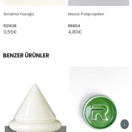
Sırlama Yüzüğü
Mezür Polipropilen
R21638
R6804
R
0,55€
4,80€
1
BENZER ÜRÜNLER
im
irim