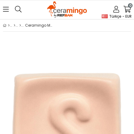
0
Türkçe - EUR
Ceramingo Mat Seramik Sırı - GCM 634 Beige