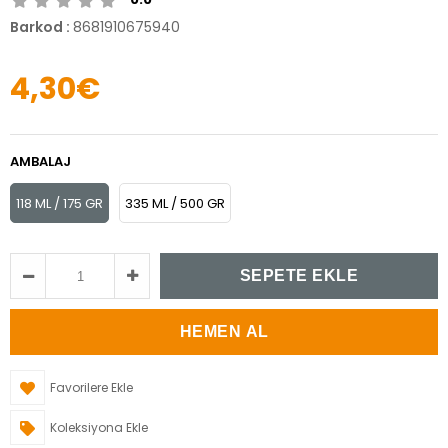
Barkod
:
8681910675940
4,30€
AMBALAJ
118 ML / 175 GR
335 ML / 500 GR
Favorilere Ekle
Koleksiyona Ekle