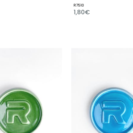
R7510
R11184
1,80€
1,80€