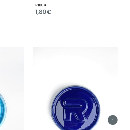
R7238
3,31€