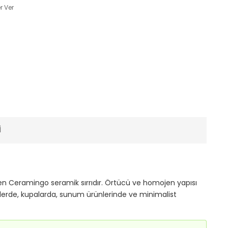
r Ver
I
en Ceramingo seramik sırrıdır. Örtücü ve homojen yapısı
selerde, kupalarda, sunum ürünlerinde ve minimalist