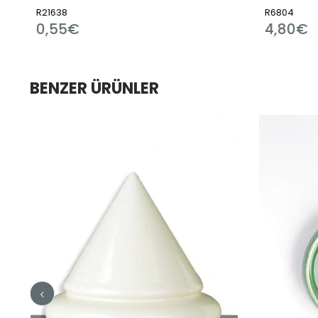
R6804
4,80€
BENZER ÜRÜNLER
im
dirim