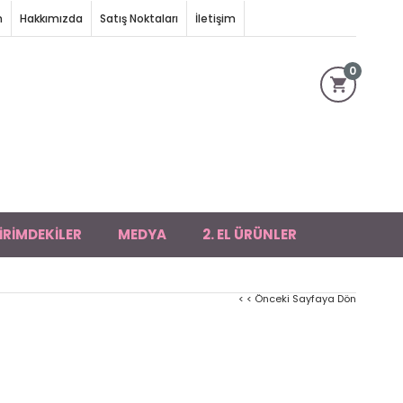
m
Hakkımızda
Satış Noktaları
İletişim
0
İRİMDEKİLER
MEDYA
2. EL ÜRÜNLER
< < Önceki Sayfaya Dön