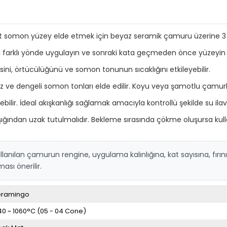
t somon yüzey elde etmek için beyaz seramik çamuru üzerine 3 k
tı farklı yönde uygulayın ve sonraki kata geçmeden önce yüzeyi
sini, örtücülüğünü ve somon tonunun sıcaklığını etkileyebilir.
e dengeli somon tonları elde edilir. Koyu veya şamotlu çamurlard
lir. İdeal akışkanlığı sağlamak amacıyla kontrollü şekilde su ilave
ığından uzak tutulmalıdır. Bekleme sırasında çökme oluşursa kulla
lanılan çamurun rengine, uygulama kalınlığına, kat sayısına, fırın
sı önerilir.
eramingo
40 ~ 1060°C (05 - 04 Cone)