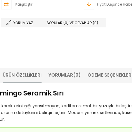
Karşılaştır
Fiyat Düşünce Habe
YORUM YAZ
SORULAR (0) VE CEVAPLAR (0)
ÜRÜN ÖZELLIKLERI
YORUMLAR
(0)
ÖDEME SEÇENEKLER
mingo Seramik Sırı
rakterini ışığı yansıtmayan, kadifemsi mat bir yüzeyle birleştir
 tasarım detaylarını belirginleştirir. Modern yemek setlerinde, ka
ur.