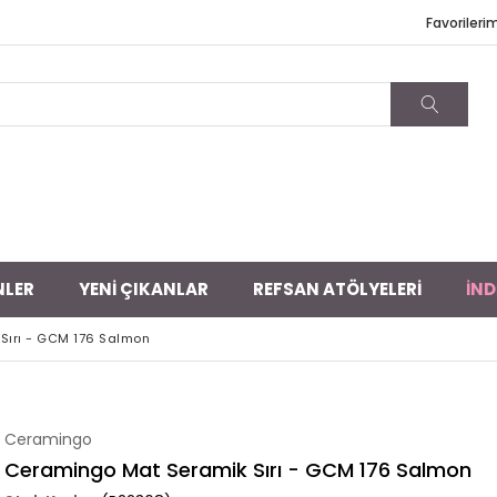
Favorileri
NLER
YENİ ÇIKANLAR
REFSAN ATÖLYELERİ
İND
Sırı - GCM 176 Salmon
Ceramingo
Ceramingo Mat Seramik Sırı - GCM 176 Salmon