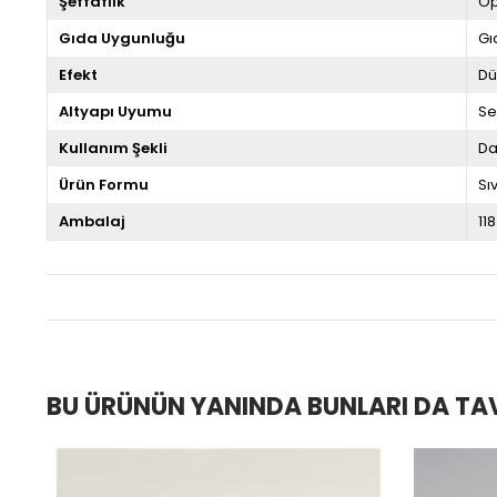
Şeffaflık
Op
Gıda Uygunluğu
Gı
Efekt
Dü
Altyapı Uyumu
Se
Kullanım Şekli
Da
Ürün Formu
Sıv
Ambalaj
118
BU ÜRÜNÜN YANINDA BUNLARI DA TA