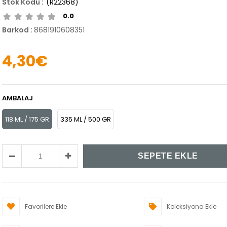
(R22368)
0.0
Barkod
:
8681910608351
4,30€
AMBALAJ
118 ML / 175 GR
335 ML / 500 GR
Favorilere Ekle
Koleksiyona Ekle