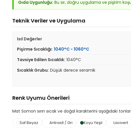
Gıda Uygunluğu:
Bu sır, doğru uygulama ve pişirim koş
Teknik Veriler ve Uygulama
Isıl Değerler
Pişirme Sıcaklığı:
1040°C - 1060°C
Tavsiye Edilen Sıcaklık:
1040°C
Sıcaklık Grubu:
Düşük derece seramik
Renk Uyumu Önerileri
Mat Somon sırın sıcak ve doğal karakterini aşağıdaki tonlarla 
Saf Beyaz
Antrasit / Gri
Koyu Yeşil
Lacivert