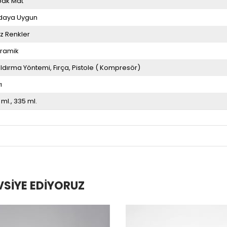
ak Mat
daya Uygun
z Renkler
ramik
ldırma Yöntemi
Fırça
Pistole ( Kompresör)
ı
 ml.
335 ml.
VSIYE EDIYORUZ