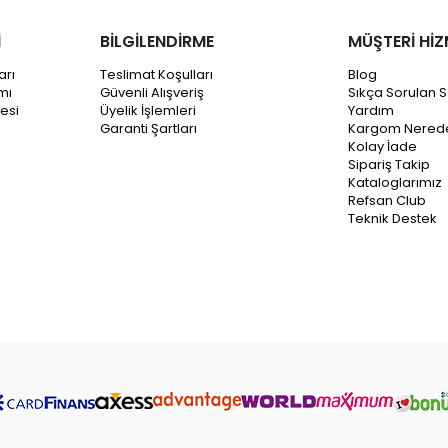
İ
BİLGİLENDİRME
MÜŞTERİ HİZ
arı
Teslimat Koşulları
Blog
mı
Güvenli Alışveriş
Sıkça Sorulan S
esi
Üyelik İşlemleri
Yardım
Garanti Şartları
Kargom Nered
Kolay İade
Sipariş Takip
Kataloglarımız
Refsan Club
Teknik Destek