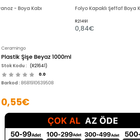
vanoz - Boya Kabı
Folyo Kapaklı Şeffaf Boya 
R21491
0,84€
Ceramingo
Plastik Şişe Beyaz 1000ml
(R21641)
0.0
Barkod
:
8681910639508
0,55€