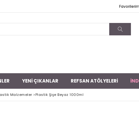
Favorileri
NLER
YENİ ÇIKANLAR
REFSAN ATÖLYELERİ
İND
lastik Malzemeler
>
Plastik Şişe Beyaz 1000ml