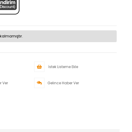
kalmamıştır.
İstek Listeme Ekle
r Ver
Gelince Haber Ver