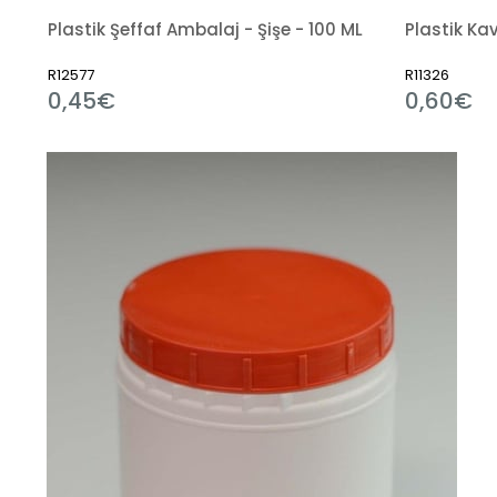
Plastik Şeffaf Ambalaj - Şişe - 100 ML
Plastik Ka
R12577
R11326
0,45€
0,60€