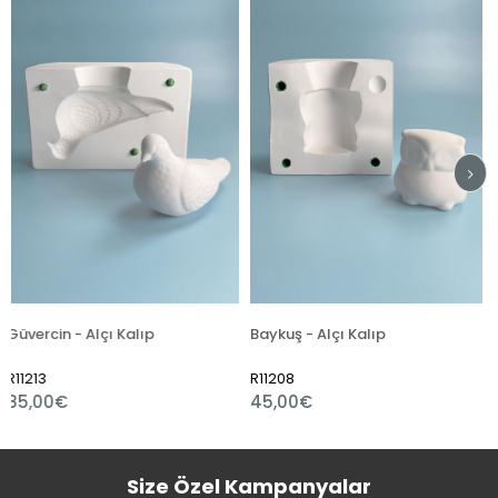
 Alçı Kalıp
Baykuş - Alçı Kalıp
Atatürk - Al
R11208
R11206
45,00€
99,00€
Size Özel Kampanyalar