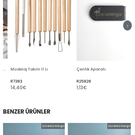
Modelaj Takım 11 Li
Çentik Aparatı
R7383
R25828
14,40€
1,13€
BENZER ÜRÜNLER
Ücretsiz Kargo
Ücretsiz Kargo