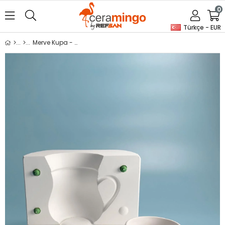
0
Türkçe - EUR
Merve Kupa - Alçı Kalıp