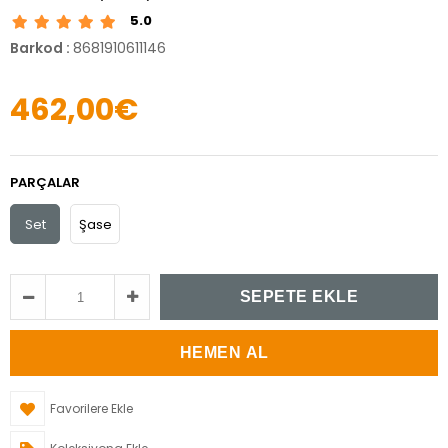
5.0
Barkod
:
8681910611146
462,00€
PARÇALAR
Set
Şase
Favorilere Ekle