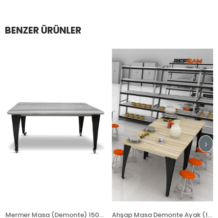
BENZER ÜRÜNLER
Mermer Masa (Demonte) 15080
Ahşap Masa Demonte Ayak (100x120 Cm)
Al