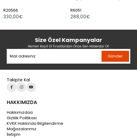
20566
R6051
R6
330,00€
288,00€
41
Size Özel Kampanyalar
Hemen Kayıt Ol Fırsatlardan Önce Sen Haberdar Ol!
Gönder
Takipte Kal
HAKKIMIZDA
Hakkımızdaa
Gizlilik Politikası
KVKK Hakkında Bilgilendirme
Mağazalarımız
İletişim