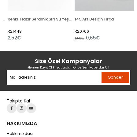
ion
Renkli Hazır Seramik Sırı Su Yeşili 6135 (1050 °C)
145 Art Design Fırça
R21448
R20706
2,52€
0,65€
1,40€
Size Özel Kampanyalar
Hemen Kayıt Ol Fırsatlardan Önce Sen Haberdar Ol!
Gönder
Takipte Kal
HAKKIMIZDA
Hakkımızdaa