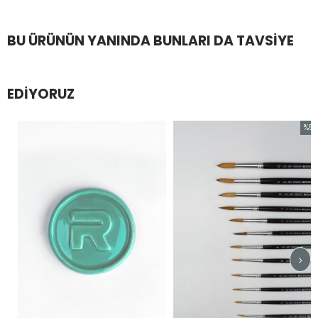
BU ÜRÜNÜN YANINDA BUNLARI DA TAVSIYE
EDIYORUZ
%54
İndirim
%54İnd