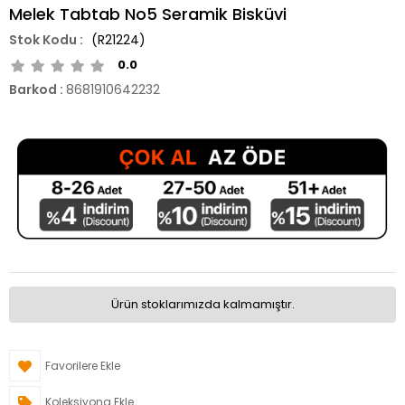
Melek Tabtab No5 Seramik Bisküvi
(R21224)
0.0
Barkod
:
8681910642232
Ürün stoklarımızda kalmamıştır.
Favorilere Ekle
Koleksiyona Ekle