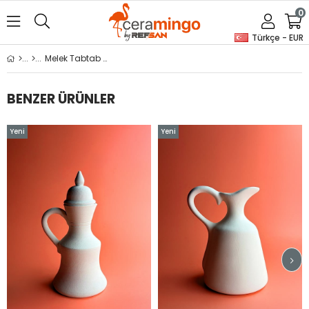
0
Türkçe - EUR
Melek Tabtab No5 Seramik Bisküvi
BENZER ÜRÜNLER
Yeni
Yeni
Ürün
Ürün