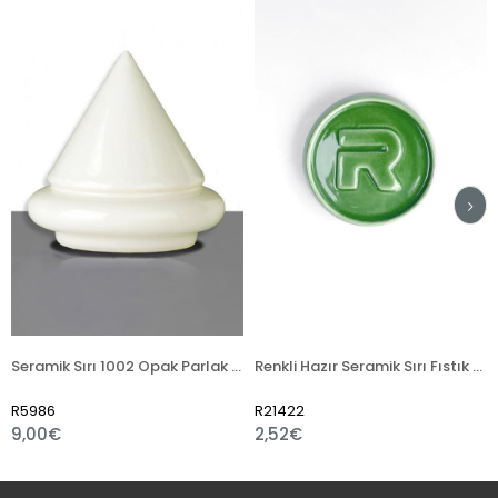
Seramik Sırı 1002 Opak Parlak Toz
Renkli Hazır Seramik Sırı Fıstık Yeşili 521-5
986
R21422
R214
00€
2,52€
2,4