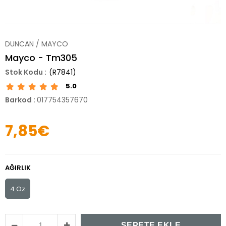
DUNCAN / MAYCO
Mayco - Tm305
(R7841)
5.0
Barkod
:
017754357670
7,85€
AĞIRLIK
4 Oz