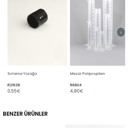
Sırlama Yüzüğü
Mezür Polipropilen
R21638
R6804
0,55€
4,80€
BENZER ÜRÜNLER