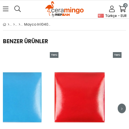
0
Türkçe - EUR
Mayco In1040 Mocha Spıce
BENZER ÜRÜNLER
Yeni
Yeni
Ürün
Ürün