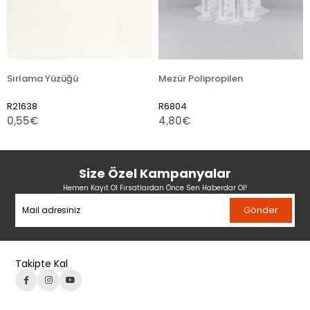
ama Yüzüğü
Mezür Polipropilen
38
R6804
R7510
5€
4,80€
1,80€
Size Özel Kampanyalar
Hemen Kayıt Ol Fırsatlardan Önce Sen Haberdar Ol!
Gönder
Takipte Kal