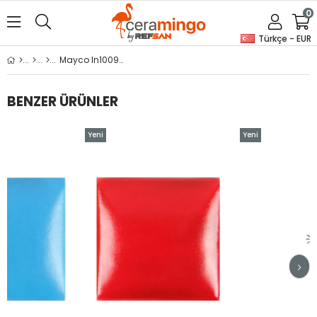
0
Türkçe - EUR
Mayco In1009 Cherry Red
BENZER ÜRÜNLER
Yeni
Yeni
Ürün
Ürün