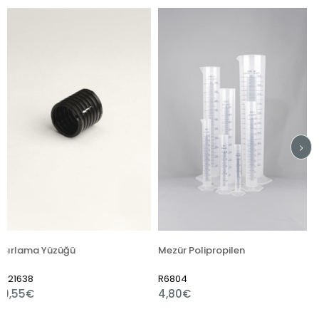
üğü
Mezür Polipropilen
R6804
R7510
4,80€
1,80€