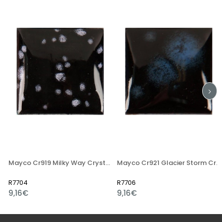
Mayco Cr919 Milky Way Crystals Glaze 118ml
Mayco Cr921 Glacier Storm Crystals Glaze 118ml
R7704
R7706
9,16€
9,16€