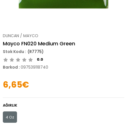
DUNCAN / MAYCO
Mayco FN020 Medium Green
(R7775)
0.0
Barkod
:
097539118740
6,65€
AĞIRLIK
4 Oz