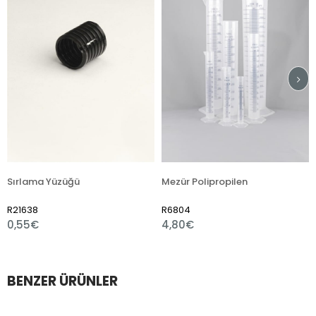
 Yüzüğü
Mezür Polipropilen
R6804
R7510
4,80€
1,80€
BENZER ÜRÜNLER