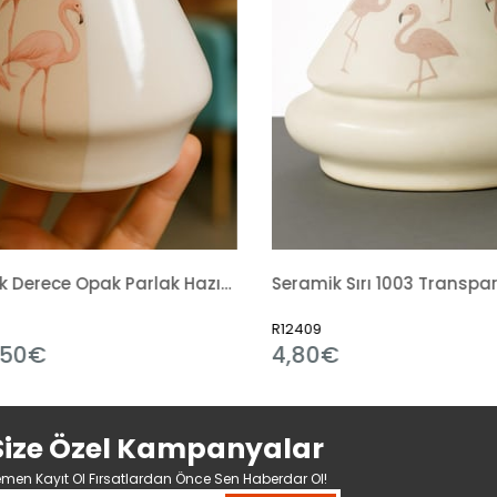
1002 Düşük Derece Opak Parlak Hazır Sıvı
Seramik Sırı 1003 Transparan Mat Hazır Sıvı
R12409
R6314
4,80€
3,49€
Size Özel Kampanyalar
men Kayıt Ol Fırsatlardan Önce Sen Haberdar Ol!