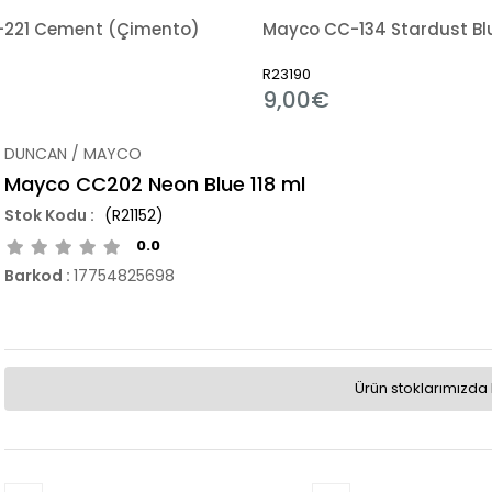
221 Cement (Çimento)
Mayco CC-134 Stardust Bl
R23190
9,00€
DUNCAN / MAYCO
Mayco CC202 Neon Blue 118 ml
(R21152)
0.0
Barkod
:
17754825698
Ürün stoklarımızda 