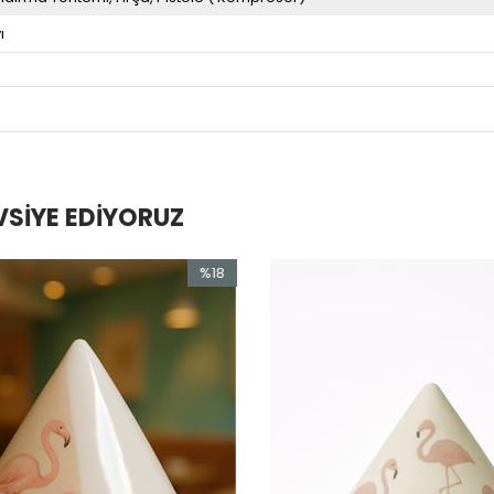
ı
VSIYE EDIYORUZ
%18
ndirim
18İndirim