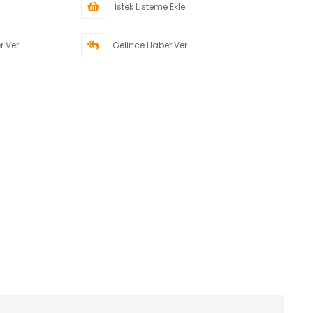
İstek Listeme Ekle
r Ver
Gelince Haber Ver