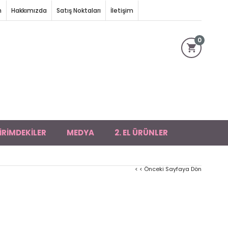
m
Hakkımızda
Satış Noktaları
İletişim
0
İRİMDEKİLER
MEDYA
2. EL ÜRÜNLER
< < Önceki Sayfaya Dön