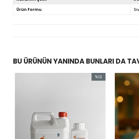
Ürün Formu
Sıv
BU ÜRÜNÜN YANINDA BUNLARI DA TA
%12
İndirim
İ
%12İndirim
%