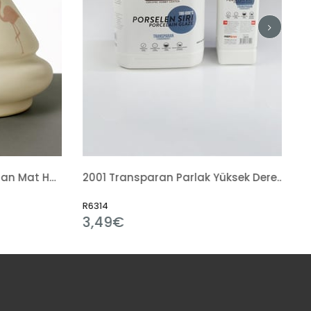
2001 Transparan Parlak Yüksek Derece Sır Hazır Sıvı
145 Art Design Fırça
R20706
0,65€
1,40€