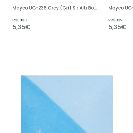
Mayco UG-236 Grey (Gri) Sır Altı Boya 59ml
Mayco UG-
R23030
R23029
5,35€
5,35€