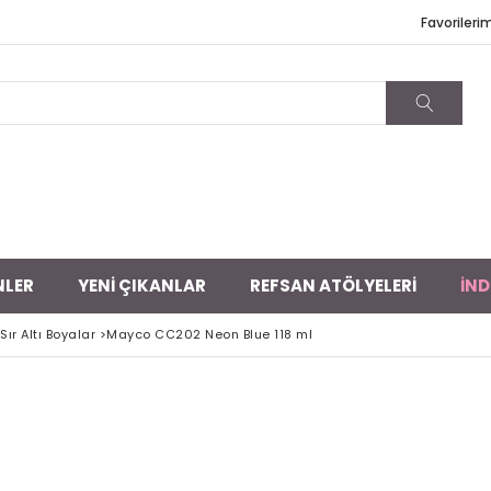
Favorileri
NLER
YENİ ÇIKANLAR
REFSAN ATÖLYELERİ
İND
ır Altı Boyalar
>
Mayco CC202 Neon Blue 118 ml