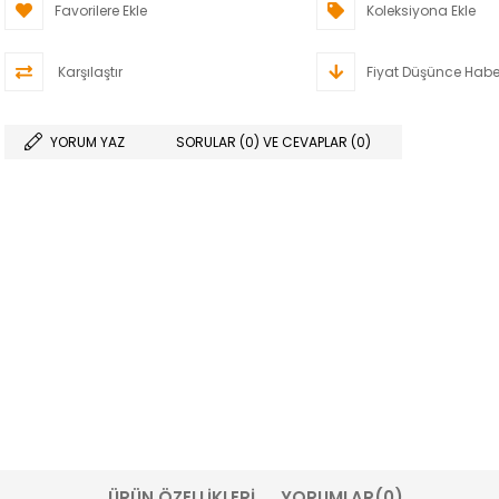
Favorilere Ekle
Koleksiyona Ekle
Karşılaştır
Fiyat Düşünce Habe
YORUM YAZ
SORULAR (0) VE CEVAPLAR (0)
ÜRÜN ÖZELLIKLERI
YORUMLAR
(0)