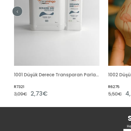
1001 Düşük Derece Transparan Parlak Hazır Sıvı
R6275
4,50€
5,50€
He