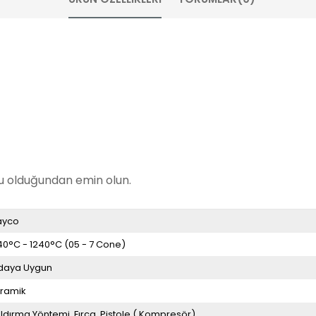
ru olduğundan emin olun.
ayco
40°C - 1240°C (05 - 7 Cone)
daya Uygun
ramik
ldırma Yöntemi
Fırça
Pistole ( Kompresör)