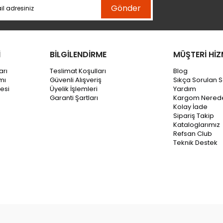
Gönder
İ
BİLGİLENDİRME
MÜŞTERİ HİZ
arı
Teslimat Koşulları
Blog
mı
Güvenli Alışveriş
Sıkça Sorulan S
esi
Üyelik İşlemleri
Yardım
Garanti Şartları
Kargom Nered
Kolay İade
Sipariş Takip
Kataloglarımız
Refsan Club
Teknik Destek