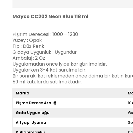
Mayco
CC202 Neon Blue 118 ml
Pişirim Derecesi : 1000 – 1230
Yüzey : Opak
Tip : Düz Renk
Gıdaya Uygunluk : Uygundur
Ambalaj : 2 Oz
Uygulamadan önce iyice karıştırılmalıdır.
Uygularken 3-4 kat sürülmelidir.
Bir sonraki katı eklemeden önce daima bir katın ku
59 ml kutularda satılmaktadır.
Marka
M
Pişme Derece Aralığı
10
Gıda Uygunluğu
Gı
Altyapı Uyumu
Se
Kullanım Şekli
Da