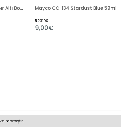
Mayco UG-236 Grey (Gri) Sır Altı Boya 59ml
Mayco CC-134 Stardust Blue 59ml
R23190
9,00€
kalmamıştır.