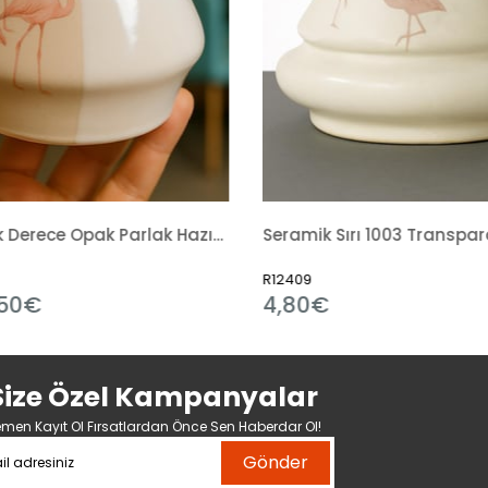
Seramik Sırı 1003 Transparan Mat Hazır Sıvı
12409
R6314
4,80€
3,49€
Size Özel Kampanyalar
men Kayıt Ol Fırsatlardan Önce Sen Haberdar Ol!
Gönder