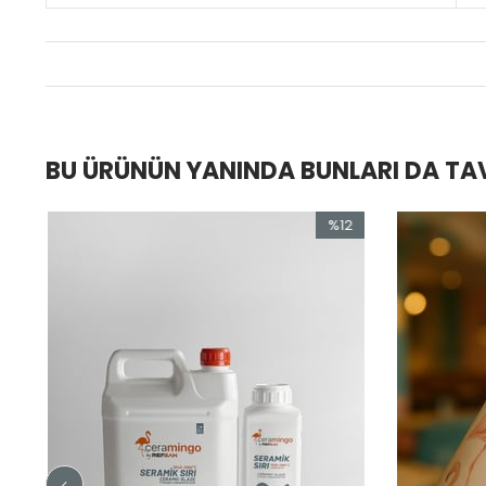
BU ÜRÜNÜN YANINDA BUNLARI DA TA
%12
%18
İndirim
İndirim
%12İndirim
%18İndirim