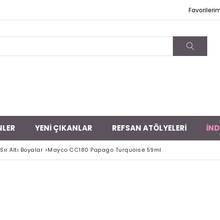
Favorileri
NLER
YENİ ÇIKANLAR
REFSAN ATÖLYELERİ
İND
ır Altı Boyalar
>
Mayco CC180 Papago Turquoise 59ml