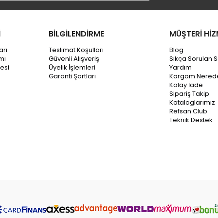
İ
BİLGİLENDİRME
MÜŞTERİ HİZ
arı
Teslimat Koşulları
Blog
mı
Güvenli Alışveriş
Sıkça Sorulan S
esi
Üyelik İşlemleri
Yardım
Garanti Şartları
Kargom Nered
Kolay İade
Sipariş Takip
Kataloglarımız
Refsan Club
Teknik Destek