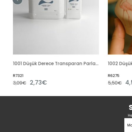
1001 Düşük Derece Transparan Parlak Hazır Sıvı
1002 Düşük Derece Opak Parlak Hazır Sıvı
R6275
R
4,50€
5,50€
He