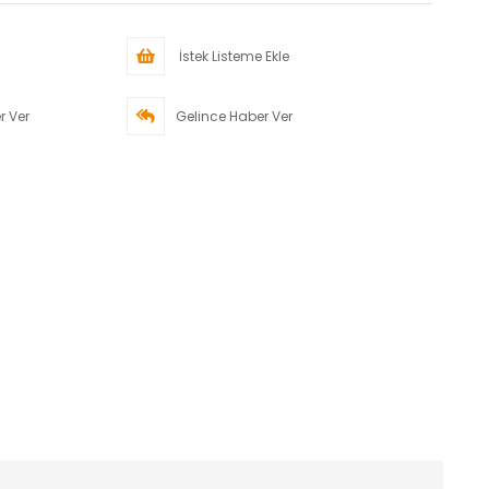
İstek Listeme Ekle
r Ver
Gelince Haber Ver