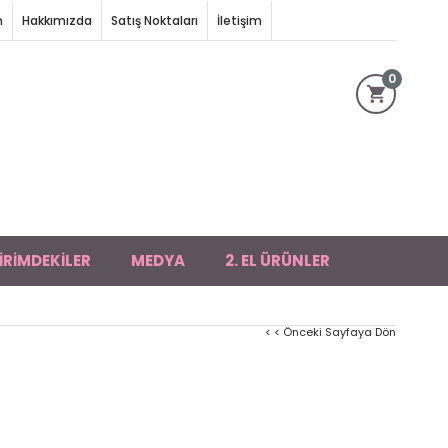
m
Hakkımızda
Satış Noktaları
İletişim
0
İRİMDEKİLER
MEDYA
2. EL ÜRÜNLER
< < Önceki Sayfaya Dön