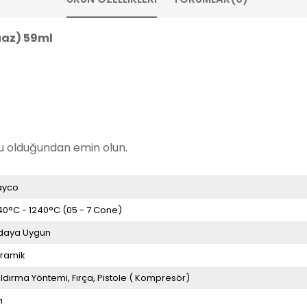
az) 59ml
ru olduğundan emin olun.
ayco
40°C - 1240°C (05 - 7 Cone)
daya Uygun
ramik
ldırma Yöntemi
Fırça
Pistole ( Kompresör)
ı