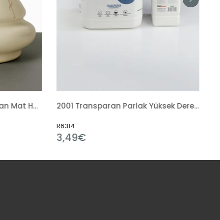
2001 Transparan Parlak Yüksek Derece Sır Hazır Sıvı
145 Art Design Fırça
R20706
0,65€
1,40€