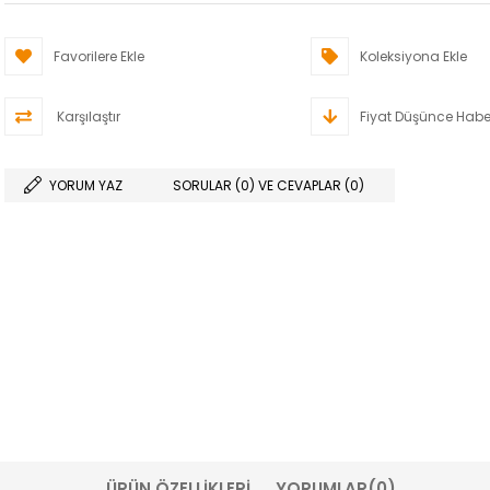
Favorilere Ekle
Koleksiyona Ekle
Karşılaştır
Fiyat Düşünce Habe
YORUM YAZ
SORULAR (0) VE CEVAPLAR (0)
ÜRÜN ÖZELLIKLERI
YORUMLAR
(0)