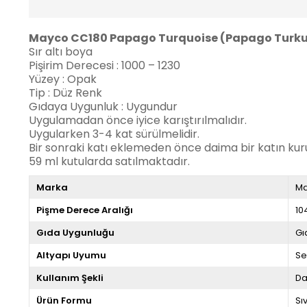
Mayco CC180 Papago Turquoise (Papago Turku
Sır altı boya
Pişirim Derecesi : 1000 – 1230
Yüzey : Opak
Tip : Düz Renk
Gıdaya Uygunluk : Uygundur
Uygulamadan önce iyice karıştırılmalıdır.
Uygularken 3-4 kat sürülmelidir.
Bir sonraki katı eklemeden önce daima bir katın ku
59 ml kutularda satılmaktadır.
Marka
M
Pişme Derece Aralığı
10
Gıda Uygunluğu
Gı
Altyapı Uyumu
Se
Kullanım Şekli
Da
Ürün Formu
Sıv