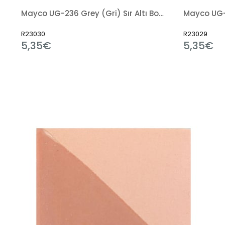
Mayco UG-236 Grey (Gri) Sır Altı Boya 59ml
Mayco UG-
R23030
R23029
5,35€
5,35€