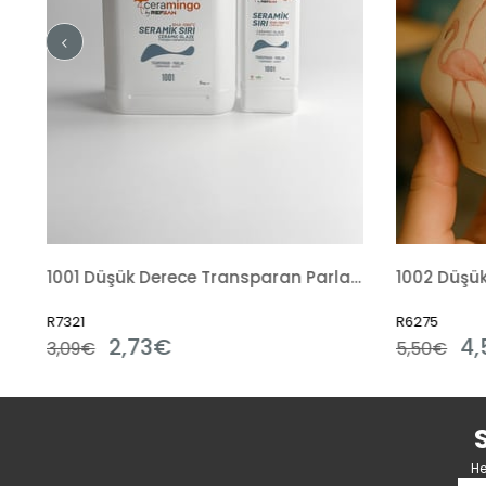
1001 Düşük Derece Transparan Parlak Hazır Sıvı
1002 Düşük Derece Opak Parlak Hazır Sıvı
R6275
R1
4,50€
4
5,50€
He