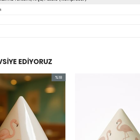
ı
VSIYE EDIYORUZ