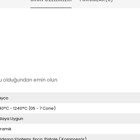
ru olduğundan emin olun.
ayco
40°C - 1240°C (05 - 7 Cone)
daya Uygun
ramik
ldırma Yöntemi
Fırça
Pistole ( Kompresör)