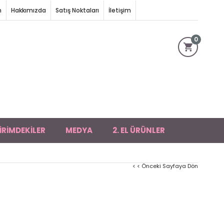
m
Hakkımızda
Satış Noktaları
İletişim
0
İRİMDEKİLER
MEDYA
2. EL ÜRÜNLER
< < Önceki Sayfaya Dön