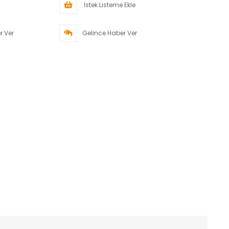
İstek Listeme Ekle
r Ver
Gelince Haber Ver