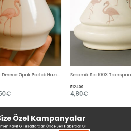
Seramik Sırı 1003 Transparan Mat Hazır Sıvı
2409
R6314
,80€
3,49€
Size Özel Kampanyalar
men Kayıt Ol Fırsatlardan Önce Sen Haberdar Ol!