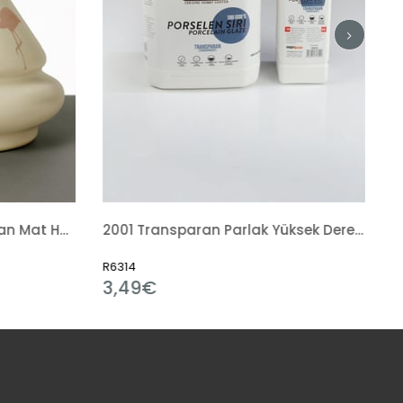
2001 Transparan Parlak Yüksek Derece Sır Hazır Sıvı
145 Art Design Fırça
R20706
0,65€
1,40€