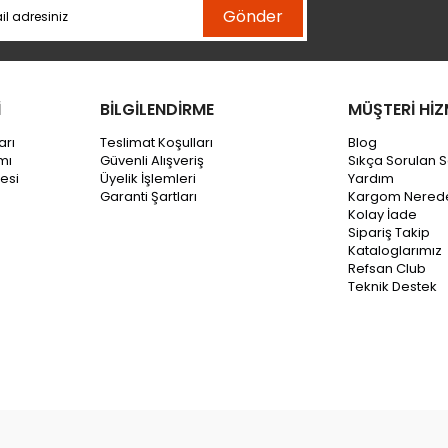
Gönder
İ
BİLGİLENDİRME
MÜŞTERİ HİZ
arı
Teslimat Koşulları
Blog
mı
Güvenli Alışveriş
Sıkça Sorulan S
esi
Üyelik İşlemleri
Yardım
Garanti Şartları
Kargom Nered
Kolay İade
Sipariş Takip
Kataloglarımız
Refsan Club
Teknik Destek