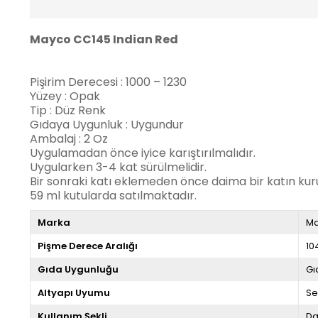
Mayco CC145 Indian Red
Pişirim Derecesi : 1000 – 1230
Yüzey : Opak
Tip : Düz Renk
Gıdaya Uygunluk : Uygundur
Ambalaj : 2 Oz
Uygulamadan önce iyice karıştırılmalıdır.
Uygularken 3-4 kat sürülmelidir.
Bir sonraki katı eklemeden önce daima bir katın ku
59 ml kutularda satılmaktadır.
Marka
M
Pişme Derece Aralığı
10
Gıda Uygunluğu
Gı
Altyapı Uyumu
Se
Kullanım Şekli
Da