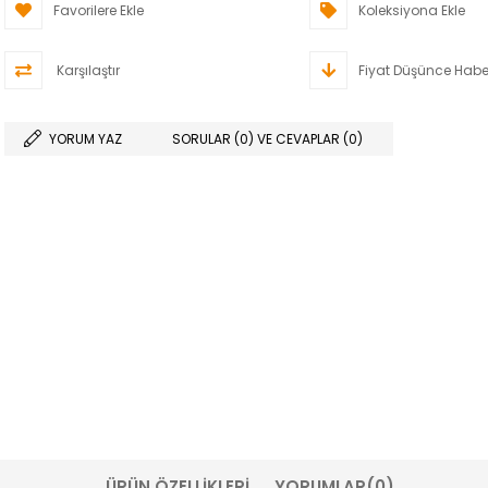
Favorilere Ekle
Koleksiyona Ekle
Karşılaştır
Fiyat Düşünce Habe
YORUM YAZ
SORULAR (0) VE CEVAPLAR (0)
ÜRÜN ÖZELLIKLERI
YORUMLAR
(0)