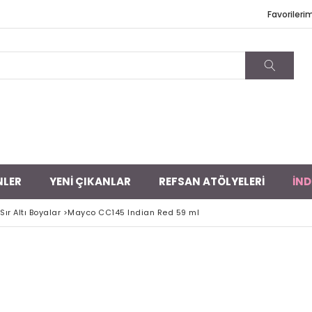
Favorileri
NLER
YENİ ÇIKANLAR
REFSAN ATÖLYELERİ
İND
ır Altı Boyalar
>
Mayco CC145 Indian Red 59 ml