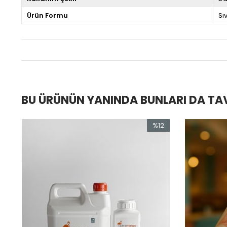
Ürün Formu
Sıv
BU ÜRÜNÜN YANINDA BUNLARI DA TA
%12
%18
İndirim
İndirim
%12İndirim
%18İndirim