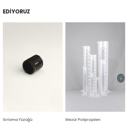
EDIYORUZ
rlama Yüzüğü
Mezür Polipropilen