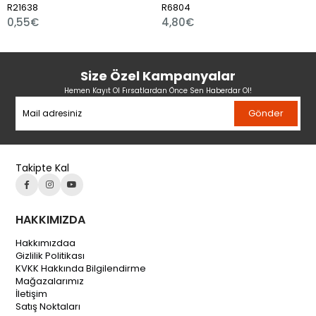
1638
R6804
R751
55€
4,80€
1,8
Size Özel Kampanyalar
Hemen Kayıt Ol Fırsatlardan Önce Sen Haberdar Ol!
Gönder
Takipte Kal
HAKKIMIZDA
Hakkımızdaa
Gizlilik Politikası
KVKK Hakkında Bilgilendirme
Mağazalarımız
İletişim
Satış Noktaları