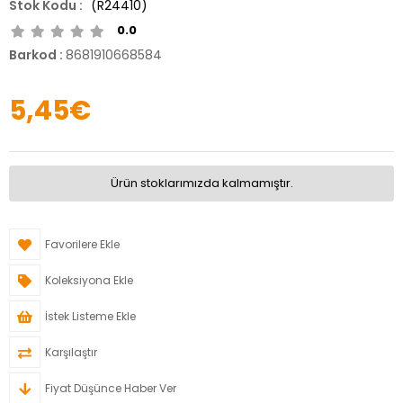
(R24410)
0.0
Barkod
:
8681910668584
5,45€
Ürün stoklarımızda kalmamıştır.
Favorilere Ekle
Koleksiyona Ekle
İstek Listeme Ekle
Karşılaştır
Fiyat Düşünce Haber Ver