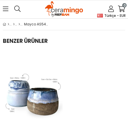
0
Türkçe - EUR
Mayco AS548 Mask 'N Peel 59 ml
BENZER ÜRÜNLER