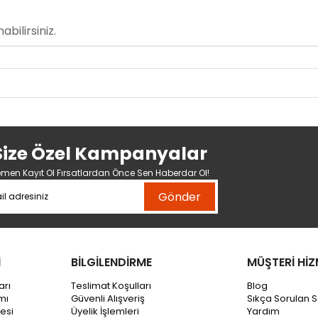
bilirsiniz.
Size Özel Kampanyalar
men Kayıt Ol Fırsatlardan Önce Sen Haberdar Ol!
Gönder
İ
BİLGİLENDİRME
MÜŞTERİ HİZ
arı
Teslimat Koşulları
Blog
mı
Güvenli Alışveriş
Sıkça Sorulan S
esi
Üyelik İşlemleri
Yardım