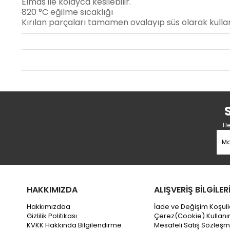
Elmas ile kolayca kesilebilir.
820 °C eğilme sıcaklığı
Kırılan parçaları tamamen ovalayıp süs olarak kullana
He
HAKKIMIZDA
ALIŞVERİŞ BİLGİLER
Hakkımızdaa
İade ve Değişim Koşull
Gizlilik Politikası
Çerez(Cookie) Kullanı
KVKK Hakkında Bilgilendirme
Mesafeli Satış Sözleşm