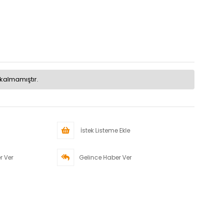
kalmamıştır.
İstek Listeme Ekle
r Ver
Gelince Haber Ver