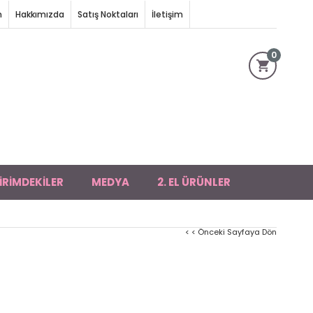
m
Hakkımızda
Satış Noktaları
İletişim
0
İRİMDEKİLER
MEDYA
2. EL ÜRÜNLER
< < Önceki Sayfaya Dön