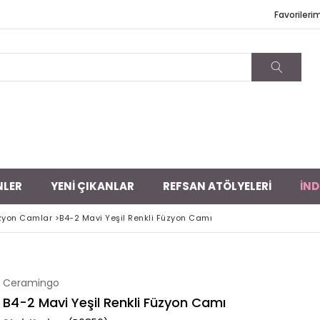
Favorileri
NLER
YENİ ÇIKANLAR
REFSAN ATÖLYELERİ
İND
üzyon Camlar
>
B4-2 Mavi Yeşil Renkli Füzyon Camı
Ceramingo
B4-2 Mavi Yeşil Renkli Füzyon Camı