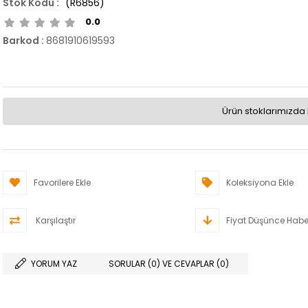
(R6856)
0.0
Barkod
:
8681910619593
Ürün stoklarımızda 
Favorilere Ekle
Koleksiyona Ekle
Karşılaştır
Fiyat Düşünce Habe
YORUM YAZ
SORULAR (0) VE CEVAPLAR (0)