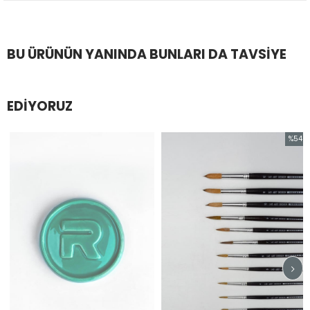
BU ÜRÜNÜN YANINDA BUNLARI DA TAVSIYE
EDIYORUZ
%54
İndirim
%54İndir