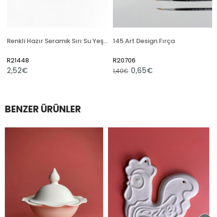
Renkli Hazır Seramik Sırı Su Yeşili 6135 (1050 °C)
145 Art Design Fırça
D
R21448
R20706
R
2,52€
0,65€
3
1,40€
BENZER ÜRÜNLER