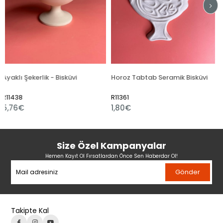
k - Bisküvi
Horoz Tabtab Seramik Bisküvi
R11361
R11360
1,80€
2,04€
Size Özel Kampanyalar
Hemen Kayıt Ol Fırsatlardan Önce Sen Haberdar Ol!
Gönder
Takipte Kal