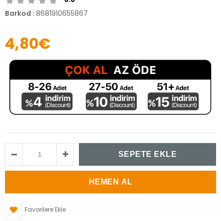
Barkod
:
8681910655867
4,80€
Favorilere Ekle