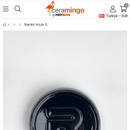
0
Türkçe - EUR
Renkli Hazır Seramik Sırı Kobalt Siyah 789 (1050°C)