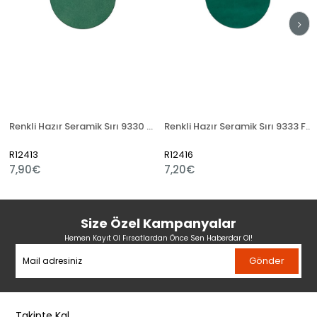
Renkli Hazır Seramik Sırı 9330 Atlantik Turkuaz
Renkli Hazır Seramik Sırı 9333 Forest Yeşil
R12413
R12416
7,90€
7,20€
Size Özel Kampanyalar
Hemen Kayıt Ol Fırsatlardan Önce Sen Haberdar Ol!
Gönder
Takipte Kal