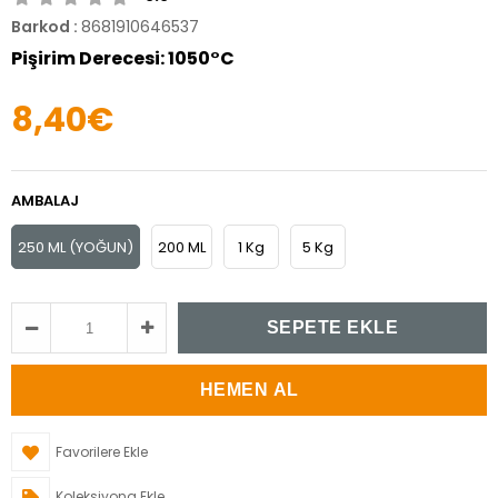
Barkod
:
8681910646537
Pişirim Derecesi: 1050°C
8,40€
AMBALAJ
250 ML (YOĞUN)
200 ML
1 Kg
5 Kg
Favorilere Ekle
Koleksiyona Ekle