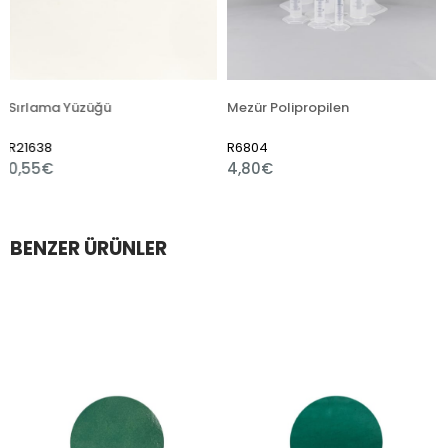
ama Yüzüğü
Mezür Polipropilen
38
R6804
R7510
5€
4,80€
1,80€
BENZER ÜRÜNLER