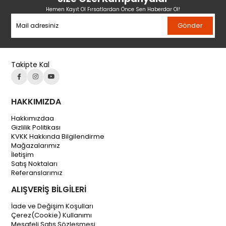
Hemen Kayıt Ol Fırsatlardan Önce Sen Haberdar Ol!
Gönder
Takipte Kal
HAKKIMIZDA
Hakkımızdaa
Gizlilik Politikası
KVKK Hakkında Bilgilendirme
Mağazalarımız
İletişim
Satış Noktaları
Referanslarımız
ALIŞVERİŞ BİLGİLERİ
İade ve Değişim Koşulları
Çerez(Cookie) Kullanımı
Mesafeli Satış Sözleşmesi