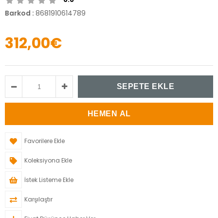
Barkod
:
8681910614789
312,00€
Favorilere Ekle
Koleksiyona Ekle
İstek Listeme Ekle
Karşılaştır