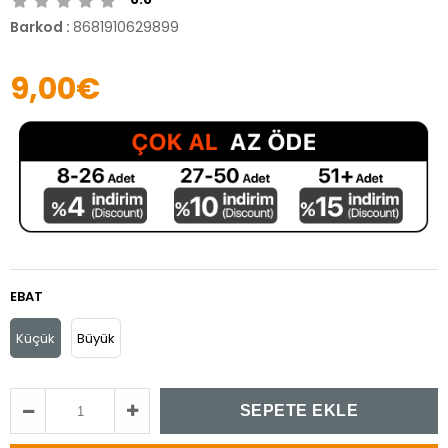
Barkod
:
8681910629899
9,00€
EBAT
Küçük
Büyük