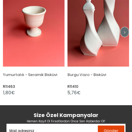
lık - Seramik Bisküvi
Burgu Vazo - Bisküvi
Gözyaşı 
R11410
R11383
5,76€
4,32€
Size Özel Kampanyalar
Hemen Kayıt Ol Fırsatlardan Önce Sen Haberdar Ol!
Gönder