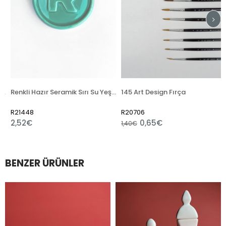
ion
Renkli Hazır Seramik Sırı Su Yeşili 6135 (1050 °C)
145 Art Design Fırça
R21448
R20706
2,52€
0,65€
1,40€
BENZER ÜRÜNLER