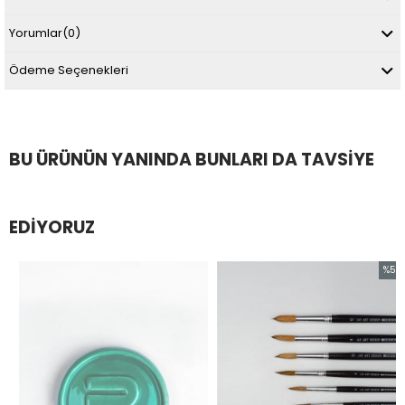
Yorumlar
(0)
Ödeme Seçenekleri
BU ÜRÜNÜN YANINDA BUNLARI DA TAVSIYE
EDIYORUZ
%54
İndirim
%54İnd