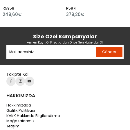
58
R5971
R5973
,60€
379,20€
6,21€
Size Özel Kampanyalar
Hemen Kayıt Ol Fırsatlardan Önce Sen Haberdar Ol!
Gönder
Takipte Kal
HAKKIMIZDA
Hakkımızdaa
Gizlilik Politikası
KVKK Hakkında Bilgilendirme
Mağazalarımız
İletişim