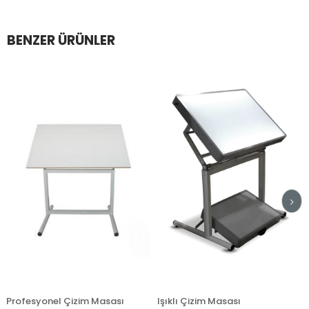
BENZER ÜRÜNLER
esyonel Çizim Masası
Işıklı Çizim Masası
Trilin 