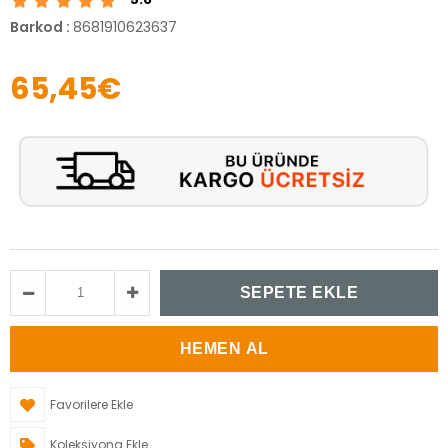
Barkod
:
8681910623637
65,45€
Favorilere Ekle
Koleksiyona Ekle