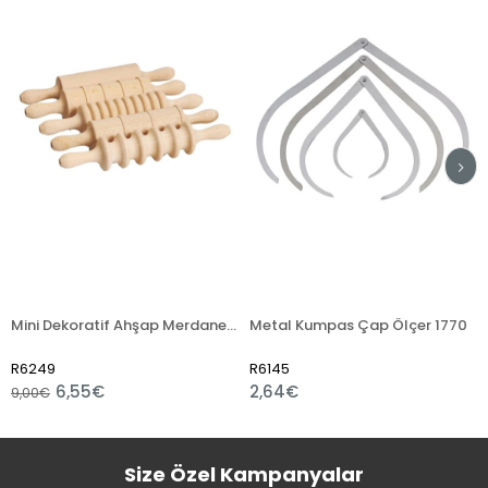
%27İndirim
Mini Dekoratif Ahşap Merdane Seti
Metal Kumpas Çap Ölçer 1770
R6249
R6145
6,55€
2,64€
9,00€
Size Özel Kampanyalar